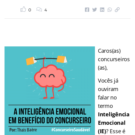
0
4
Caros(as)
concurseiros
(as),
Vocês já
ouviram
falar no
termo
Inteligência
Emocional
(IE)
? Esse é