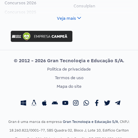
Concursos 2026
Consulplan
Concursos 2025
FCC
Veja mais
Concurso Nacional Unificado
FGV
Concurso Ibama
Idecan
Concurso MPU
Selecon
Editais publicados
Uniase
© 2012 - 2026 Gran Tecnologia e Educação S/A.
Vunesp
Política de privacidade
CONCURSOS POR PROFISSÃO
EXAME DE ORDEM
Termos de uso
Concursos Administrativos
OAB
Mapa do site
Concursos Educação
Prova OAB
Concursos Fiscais
Calendário OAB
Concursos Jurídicos
Questões OAB
Concursos Militares
Recursos OAB
Gran é uma marca da empresa
Gran Tecnologia e Educação S/A
, CNPJ:
Concursos Policiais
Exame de Ordem
18.260.822/0001-77, SBS Quadra 02, Bloco J, Lote 10, Edifício Carlton
Concursos Saúde