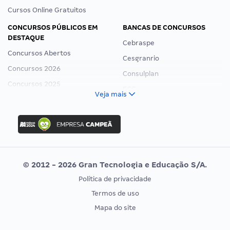
Cursos Online Gratuitos
CONCURSOS PÚBLICOS EM
BANCAS DE CONCURSOS
DESTAQUE
Cebraspe
Concursos Abertos
Cesgranrio
Concursos 2026
Consulplan
Concursos 2025
FCC
Veja mais
Concurso Nacional Unificado
FGV
Concurso Ibama
Idecan
Concurso MPU
Selecon
Editais publicados
Uniase
© 2012 - 2026 Gran Tecnologia e Educação S/A.
Vunesp
Política de privacidade
CONCURSOS POR PROFISSÃO
EXAME DE ORDEM
Termos de uso
Concursos Administrativos
OAB
Mapa do site
Concursos Educação
Prova OAB
Concursos Fiscais
Calendário OAB