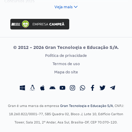
Concursos 2025
FCC
Veja mais
Concurso Nacional Unificado
FGV
Concurso Ibama
Idecan
Concurso MPU
Selecon
Editais publicados
Uniase
© 2012 - 2026 Gran Tecnologia e Educação S/A.
Vunesp
Política de privacidade
CONCURSOS POR PROFISSÃO
EXAME DE ORDEM
Termos de uso
Concursos Administrativos
OAB
Mapa do site
Concursos Educação
Prova OAB
Concursos Fiscais
Calendário OAB
Concursos Jurídicos
Questões OAB
Concursos Militares
Recursos OAB
Gran é uma marca da empresa
Gran Tecnologia e Educação S/A
, CNPJ:
Concursos Policiais
Exame de Ordem
18.260.822/0001-77, SBS Quadra 02, Bloco J, Lote 10, Edifício Carlton
Concursos Saúde
Tower, Sala 201, 2º Andar, Asa Sul, Brasília-DF, CEP 70.070-120.
Concursos Tribunais