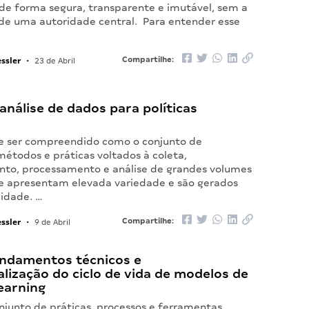
de forma segura, transparente e imutável, sem a
de uma autoridade central. Para entender esse
ssler
Compartilhe:
•
23 de Abril
 análise de dados para políticas
e ser compreendido como o conjunto de
métodos e práticas voltados à coleta,
o, processamento e análise de grandes volumes
e apresentam elevada variedade e são gerados
cidade. …
ssler
Compartilhe:
•
9 de Abril
ndamentos técnicos e
lização do ciclo de vida de modelos de
earning
njunto de práticas, processos e ferramentas