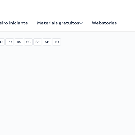
iro Iniciante
Materiais gratuitos
Webstories
O
RR
RS
SC
SE
SP
TO