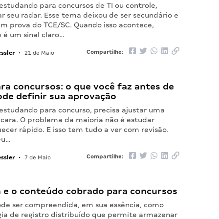
estudando para concursos de TI ou controle,
ar seu radar. Esse tema deixou de ser secundário e
em prova do TCE/SC. Quando isso acontece,
é um sinal claro…
ssler
Compartilhe:
•
21 de Maio
ra concursos: o que você faz antes de
ode definir sua aprovação
 estudando para concurso, precisa ajustar uma
e cara. O problema da maioria não é estudar
ecer rápido. E isso tem tudo a ver com revisão.
eu…
ssler
Compartilhe:
•
7 de Maio
n e o conteúdo cobrado para concursos
ode ser compreendida, em sua essência, como
ia de registro distribuído que permite armazenar