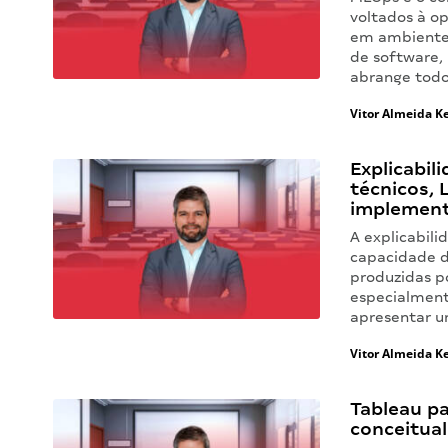
voltados à o
em ambientes
de software,
abrange tod
Vitor Almeida Ke
Explicabi
técnicos, 
implemen
A explicabili
capacidade d
produzidas p
especialmente
apresentar 
Vitor Almeida Ke
Tableau p
conceitual