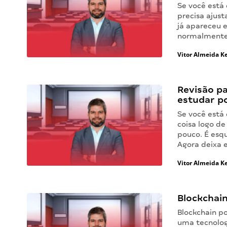
Se você está 
precisa ajust
já apareceu 
normalmente 
Vitor Almeida Ke
Revisão pa
estudar p
Se você está
coisa logo d
pouco. É esqu
Agora deixa 
Vitor Almeida Ke
Blockchai
Blockchain p
uma tecnolog