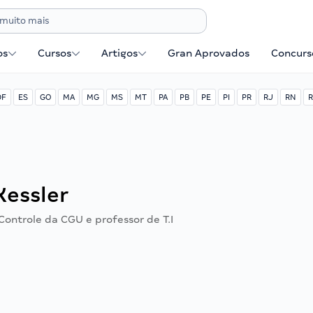
os
Cursos
Artigos
Gran Aprovados
Concurse
DF
ES
GO
MA
MG
MS
MT
PA
PB
PE
PI
PR
RJ
RN
R
Kessler
Controle da CGU e professor de T.I