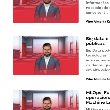
informações 
necessidade 
conceito, é…
Vitor Almeida Ke
Big data e
públicas
Big Data pod
tecnologias, 
armazenament
de dados, qu
em alta velo
Vitor Almeida Ke
MLOps: Fu
operaciona
Machine L
MLOps é o co