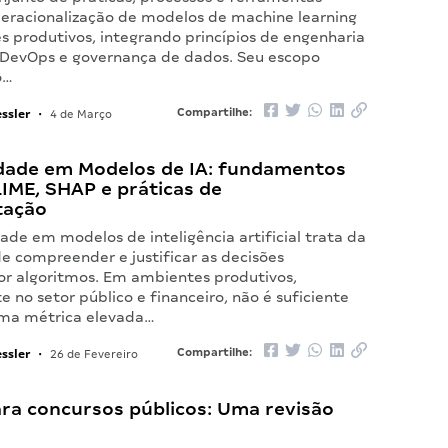
peracionalização de modelos de machine learning
 produtivos, integrando princípios de engenharia
 DevOps e governança de dados. Seu escopo
o…
ssler
Compartilhe:
•
4 de Março
lidade em Modelos de IA: fundamentos
LIME, SHAP e práticas de
tação
dade em modelos de inteligência artificial trata da
e compreender e justificar as decisões
or algoritmos. Em ambientes produtivos,
 no setor público e financeiro, não é suficiente
uma métrica elevada…
ssler
Compartilhe:
•
26 de Fevereiro
ara concursos públicos: Uma revisão