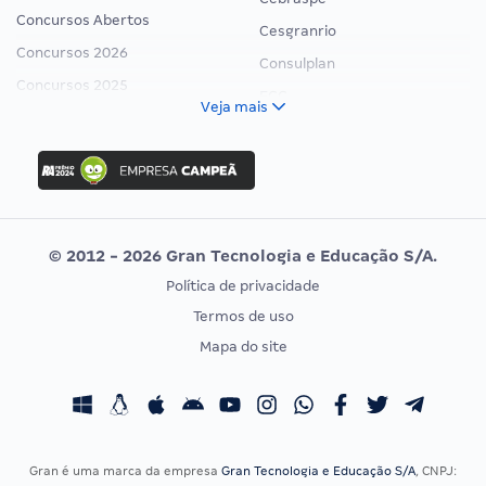
Concursos Abertos
Cesgranrio
Concursos 2026
Consulplan
Concursos 2025
FCC
Veja mais
Concurso Nacional Unificado
FGV
Concurso Ibama
Idecan
Concurso MPU
Selecon
Editais publicados
Uniase
© 2012 - 2026 Gran Tecnologia e Educação S/A.
Vunesp
Política de privacidade
CONCURSOS POR PROFISSÃO
EXAME DE ORDEM
Termos de uso
Concursos Administrativos
OAB
Mapa do site
Concursos Educação
Prova OAB
Concursos Fiscais
Calendário OAB
Concursos Jurídicos
Questões OAB
Concursos Militares
Recursos OAB
Gran é uma marca da empresa
Gran Tecnologia e Educação S/A
, CNPJ: