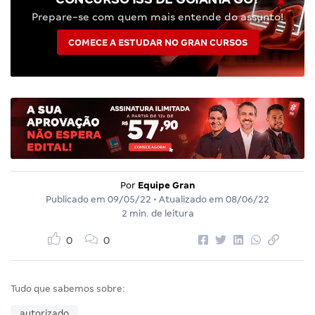
Prepare-se com quem mais entende do assunto!
COMECE A ESTUDAR NO GRAN CURSOS
Por
Equipe Gran
Publicado em
09/05/22
• Atualizado em
08/06/22
2 min. de leitura
0
0
Tudo que sabemos sobre:
autorizado