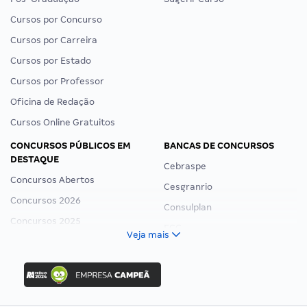
Cursos por Concurso
Cursos por Carreira
Cursos por Estado
Cursos por Professor
Oficina de Redação
Cursos Online Gratuitos
CONCURSOS PÚBLICOS EM
BANCAS DE CONCURSOS
DESTAQUE
Cebraspe
Concursos Abertos
Cesgranrio
Concursos 2026
Consulplan
Concursos 2025
FCC
Veja mais
Concurso Nacional Unificado
FGV
Concurso Ibama
Idecan
Concurso MPU
Selecon
Editais publicados