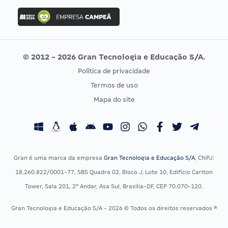
Concurso Ibama
Idecan
Concurso MPU
Selecon
Editais publicados
Uniase
© 2012 - 2026 Gran Tecnologia e Educação S/A.
Vunesp
Política de privacidade
CONCURSOS POR PROFISSÃO
EXAME DE ORDEM
Termos de uso
Concursos Administrativos
OAB
Mapa do site
Concursos Educação
Prova OAB
Concursos Fiscais
Calendário OAB
Concursos Jurídicos
Questões OAB
Concursos Militares
Recursos OAB
Gran é uma marca da empresa
Gran Tecnologia e Educação S/A
, CNPJ:
Concursos Policiais
Exame de Ordem
18.260.822/0001-77, SBS Quadra 02, Bloco J, Lote 10, Edifício Carlton
Concursos Saúde
Tower, Sala 201, 2º Andar, Asa Sul, Brasília-DF, CEP 70.070-120.
Concursos Tribunais
Gran Tecnologia e Educação S/A - 2026 © Todos os direitos reservados ®
Residência Multiprofissional