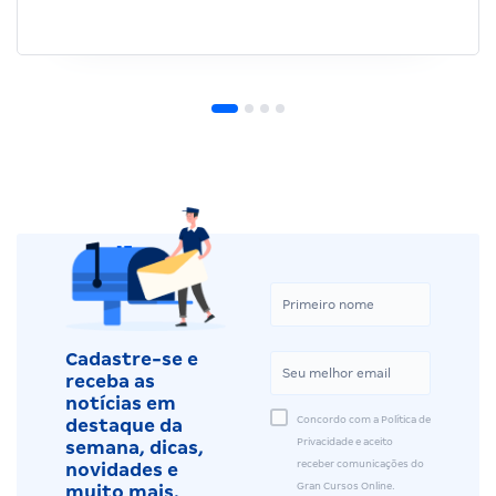
Cadastre-se e
receba as
notícias em
Concordo com a Política de
destaque da
Privacidade e aceito
semana, dicas,
receber comunicações do
novidades e
Gran Cursos Online.
muito mais.