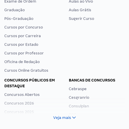
Exame de Ordem
Aulas ao Vivo
Graduação
Aulas Grátis
Pós-Graduação
Sugerir Curso
Cursos por Concurso
Cursos por Carreira
Cursos por Estado
Cursos por Professor
Oficina de Redação
Cursos Online Gratuitos
CONCURSOS PÚBLICOS EM
BANCAS DE CONCURSOS
DESTAQUE
Cebraspe
Concursos Abertos
Cesgranrio
Concursos 2026
Consulplan
Concursos 2025
FCC
Veja mais
Concurso Nacional Unificado
FGV