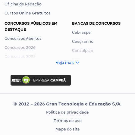
Oficina de Redação
Cursos Online Gratuitos
CONCURSOS PÚBLICOS EM
BANCAS DE CONCURSOS
DESTAQUE
Cebraspe
Concursos Abertos
Cesgranrio
Concursos 2026
Consulplan
Concursos 2025
FCC
Veja mais
Concurso Nacional Unificado
FGV
Concurso Ibama
Idecan
Concurso MPU
Selecon
Editais publicados
Uniase
© 2012 - 2026 Gran Tecnologia e Educação S/A.
Vunesp
Política de privacidade
CONCURSOS POR PROFISSÃO
EXAME DE ORDEM
Termos de uso
Concursos Administrativos
OAB
Mapa do site
Concursos Educação
Prova OAB