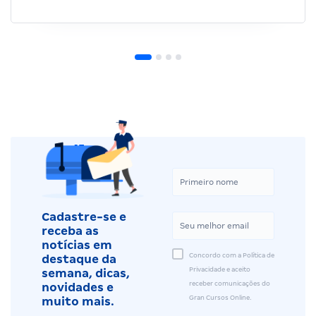
Cadastre-se e
receba as
notícias em
Concordo com a Política de
destaque da
Privacidade e aceito
semana, dicas,
receber comunicações do
novidades e
Gran Cursos Online.
muito mais.