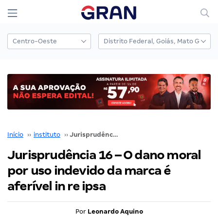
Início
››
instituto
››
Jurisprudência 16 – O dano moral por uso indevido da marca é aferível in re ipsa
Jurisprudência 16 – O dano moral
por uso indevido da marca é
aferível in re ipsa
Por
Leonardo Aquino