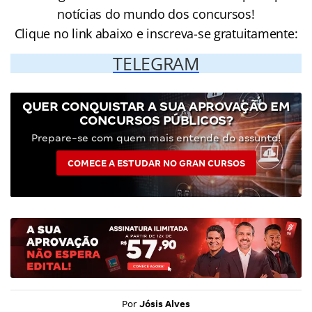
notícias do mundo dos concursos!
Clique no link abaixo e inscreva-se gratuitamente:
TELEGRAM
QUER CONQUISTAR A SUA APROVAÇÃO EM
CONCURSOS PÚBLICOS?
Prepare-se com quem mais entende do assunto!
COMECE A ESTUDAR NO GRAN CURSOS
Por
Jósis Alves