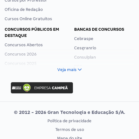
Cursos por Professor
Oficina de Redação
Cursos Online Gratuitos
CONCURSOS PÚBLICOS EM
BANCAS DE CONCURSOS
DESTAQUE
Cebraspe
Concursos Abertos
Cesgranrio
Concursos 2026
Consulplan
Concursos 2025
FCC
Veja mais
Concurso Nacional Unificado
FGV
Concurso Ibama
Idecan
Concurso MPU
Selecon
Editais publicados
Uniase
© 2012 - 2026 Gran Tecnologia e Educação S/A.
Vunesp
Política de privacidade
CONCURSOS POR PROFISSÃO
EXAME DE ORDEM
Termos de uso
Concursos Administrativos
OAB
Mapa do site