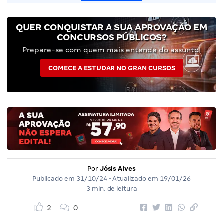
QUER CONQUISTAR A SUA APROVAÇÃO EM
CONCURSOS PÚBLICOS?
Prepare-se com quem mais entende do assunto!
COMECE A ESTUDAR NO GRAN CURSOS
Por
Jósis Alves
Publicado em
31/10/24
• Atualizado em
19/01/26
3 min. de leitura
2
0