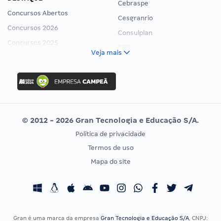
Cebraspe
Concursos Abertos
Cesgranrio
Concursos 2026
Consulplan
Concursos 2025
FCC
Veja mais
Concurso Nacional Unificado
FGV
Concurso Ibama
Idecan
Concurso MPU
Selecon
Editais publicados
Uniase
© 2012 - 2026 Gran Tecnologia e Educação S/A.
Vunesp
Política de privacidade
CONCURSOS POR PROFISSÃO
EXAME DE ORDEM
Termos de uso
Concursos Administrativos
OAB
Mapa do site
Concursos Educação
Prova OAB
Concursos Fiscais
Calendário OAB
Concursos Jurídicos
Questões OAB
Concursos Militares
Recursos OAB
Gran é uma marca da empresa
Gran Tecnologia e Educação S/A
, CNPJ: