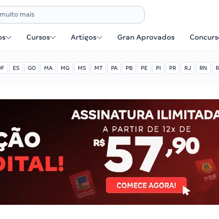
os
Cursos
Artigos
Gran Aprovados
Concurse
DF
ES
GO
MA
MG
MS
MT
PA
PB
PE
PI
PR
RJ
RN
R