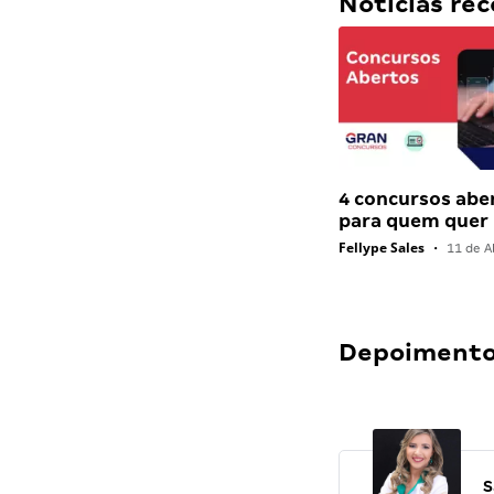
Notícias r
4 concursos abe
para quem quer
Fellype Sales
•
11 de Ab
Depoimentos
S