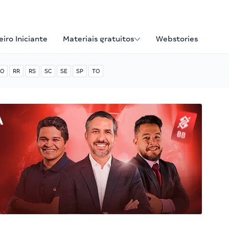
iro Iniciante
Materiais gratuitos
Webstories
O
RR
RS
SC
SE
SP
TO