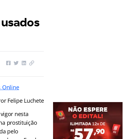
s usados
 Online
or Felipe Luchete
vigor nesta
 na prostituição
da pelo