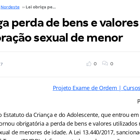
Nordeste
››
Lei obriga perda de bens e valores usados na exploração sexual de menor
ga perda de bens e valore
oração sexual de menor
0
0
17
Projeto Exame de Ordem | Cursos
P
statuto da Criança e do Adolescente, que entrou em 
, tornou obrigatória a perda de bens e valores utilizados
xual de menores de idade. A Lei 13.440/2017, sanciona