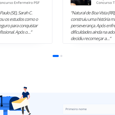
oncurso Enfermeiro PSF
Concurso T
Paulo (SE), Sarah C.
“Natural de Boa Vista (RR),
u os estudos como o
construiu uma história m
guro para conquistar
perseverança. Após enfr
fissional. Após o…”
dificuldades ainda na ado
decidiu recomeçar a…”