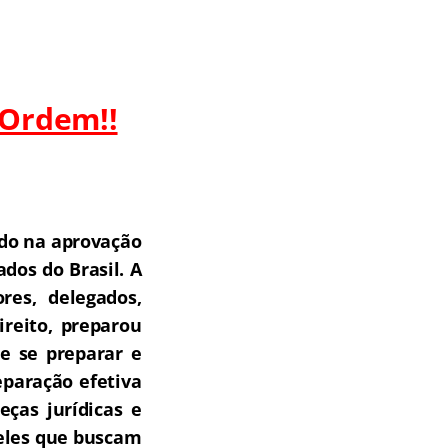
 Ordem!!
do na aprovação
dos do Brasil.
A
res, delegados,
ireito, preparou
e se preparar e
paração efetiva
ças jurídicas e
ueles que buscam