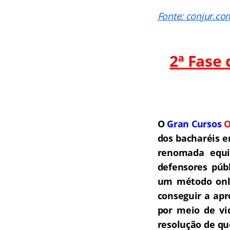
Fonte: conjur.co
2ª Fase
O
Gran Cursos
O
dos bacharéis e
renomada equip
defensores públ
um método onli
conseguir a ap
por meio de vi
resolução de qu