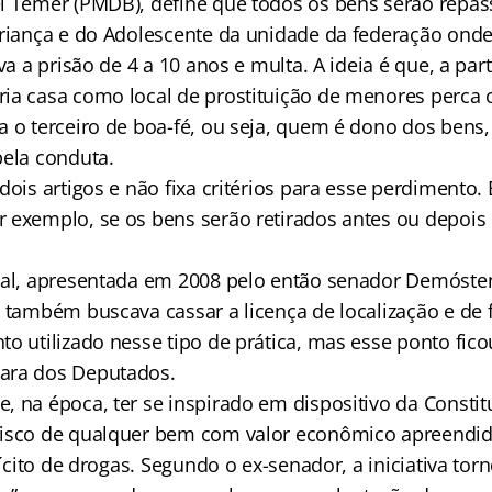
l Temer (PMDB), define que todos os bens serão repa
Criança e do Adolescente da unidade da federação onde
va a prisão de 4 a 10 anos e multa. A ideia é que, a part
ia casa como local de prostituição de menores perca o
a o terceiro de boa-fé, ou seja, quem é dono dos bens
pela conduta.
 dois artigos e não fixa critérios para esse perdiment
 exemplo, se os bens serão retirados antes ou depois 
nal, apresentada em 2008 pelo então senador Demóste
, também buscava cassar a licença de localização e d
to utilizado nesse tipo de prática, mas esse ponto fic
ara dos Deputados.
, na época, ter se inspirado em dispositivo da Constit
fisco de qualquer bem com valor econômico apreendid
ilícito de drogas. Segundo o ex-senador, a iniciativa to