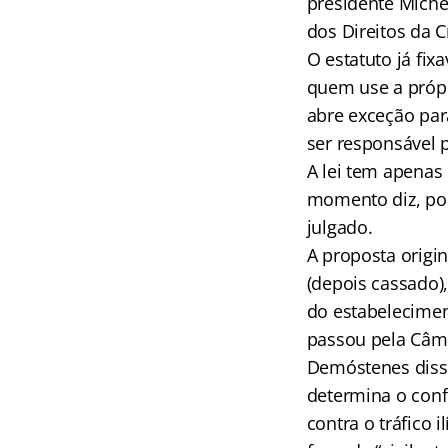
presidente Miche
dos Direitos da 
O estatuto já fixa
quem use a própr
abre exceção par
ser responsável 
A lei tem apenas
momento diz, por
julgado.
A proposta origi
(depois cassado)
do estabelecimen
passou pela Câm
Demóstenes disse
determina o con
contra o tráfico 