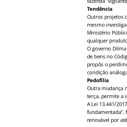
fazenda “vigilan
Tendência
Outros projetos 
mesmo investiga
Ministério Públic
qualquer produto 
O governo Dilma R
de bens no Códig
propôs o perdime
condição análoga
Pedofilia
Outra mudança no
terça, permite a i
A Lei 13.441/201
fundamentada”, f
renovável por até