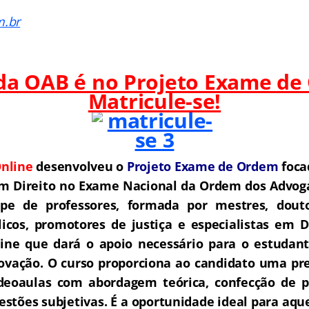
m.br
 da OAB é no Projeto Exame de
Matricule-se!
nline
desenvolveu o
Projeto Exame de Ordem
f
o
ca
m Direito no Exame Nacional da Ordem dos Advoga
e de professores, formada por mestres, douto
icos, promotores de justiça e especialistas em D
ne que dará o apoio necessário para o estudant
rovação.
O curso proporciona ao candidato uma pre
deoaulas com abordagem teórica, confecção de pe
estões subjetivas.
É a oportunidade ideal para aq