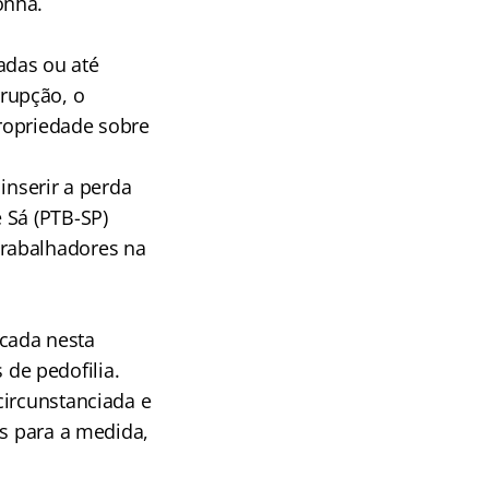
onha.
adas ou até
rupção, o
propriedade sobre
inserir a perda
 Sá (PTB-SP)
trabalhadores na
cada nesta
s de pedofilia.
circunstanciada e
as para a medida,