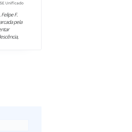
SE Unificado
Concurso SEPLAG CE
 Felipe F.
“Natural de Juazeiro do Norte (CE),
arcada pela
M. encontrou nos estudos o cami
entar
para construir uma nova fase da vi
lescência,
profissional. Após…”