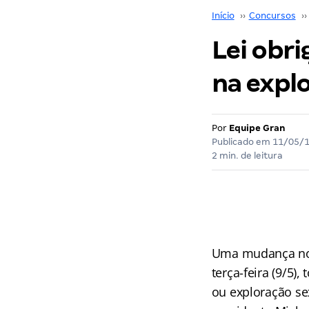
Início
››
Concursos
››
Lei obri
na expl
Por
Equipe Gran
Publicado em
11/05/
2 min. de leitura
Uma mudança no E
terça-feira (9/5)
ou exploração se