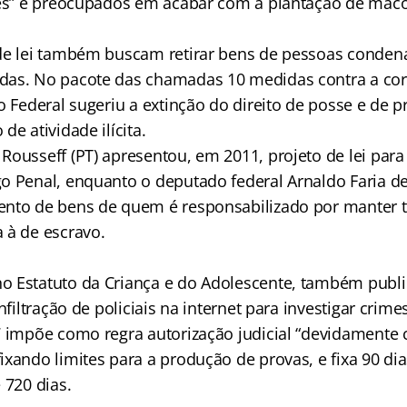
tes” e preocupados em acabar com a plantação de mac
de lei também buscam retirar bens de pessoas conden
das. No pacote das chamadas 10 medidas contra a cor
o Federal sugeriu a extinção do direito de posse e de 
de atividade ilícita.
ousseff (PT) apresentou, em 2011, projeto de lei para 
o Penal, enquanto o deputado federal Arnaldo Faria de
nto de bens de quem é responsabilizado por manter 
 à de escravo.
 Estatuto da Criança e do Adolescente, também publi
nfiltração de policiais na internet para investigar crime
7 impõe como regra autorização judicial “devidamente 
ixando limites para a produção de provas, e fixa 90 di
 720 dias.