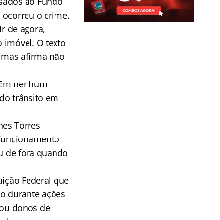
ssados ao Fundo
 ocorreu o crime.
ir de agora,
 imóvel. O texto
, mas afirma não
o. Em nenhum
do trânsito em
nes Torres
e funcionamento
ou de fora quando
uição Federal que
o durante ações
rnou donos de