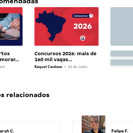
ecomendadas
rtos
Concursos 2026: mais de
 morar…
160 mil vagas…
Raquel Cardoso
ril
•
25 de Julho
 relacionados
arah C.
Felipe F.