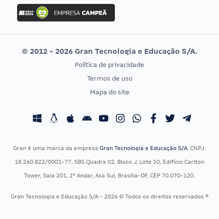
Concurso Ibama
Idecan
Concurso MPU
Selecon
Editais publicados
Uniase
© 2012 - 2026 Gran Tecnologia e Educação S/A.
Vunesp
Política de privacidade
CONCURSOS POR PROFISSÃO
EXAME DE ORDEM
Termos de uso
Concursos Administrativos
OAB
Mapa do site
Concursos Educação
Prova OAB
Concursos Fiscais
Calendário OAB
Concursos Jurídicos
Questões OAB
Concursos Militares
Recursos OAB
Gran é uma marca da empresa
Gran Tecnologia e Educação S/A
, CNPJ:
Concursos Policiais
Exame de Ordem
18.260.822/0001-77, SBS Quadra 02, Bloco J, Lote 10, Edifício Carlton
Concursos Saúde
Tower, Sala 201, 2º Andar, Asa Sul, Brasília-DF, CEP 70.070-120.
Concursos Tribunais
Gran Tecnologia e Educação S/A - 2026 © Todos os direitos reservados ®
Residência Multiprofissional