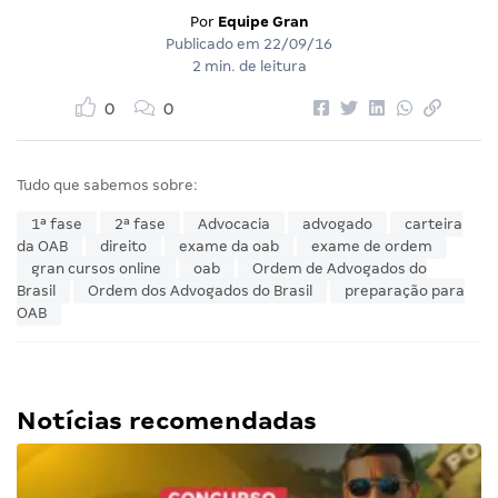
Por
Equipe Gran
Publicado em
22/09/16
2 min. de leitura
0
0
Tudo que sabemos sobre:
1ª fase
2ª fase
Advocacia
advogado
carteira
da OAB
direito
exame da oab
exame de ordem
gran cursos online
oab
Ordem de Advogados do
Brasil
Ordem dos Advogados do Brasil
preparação para
OAB
Notícias recomendadas