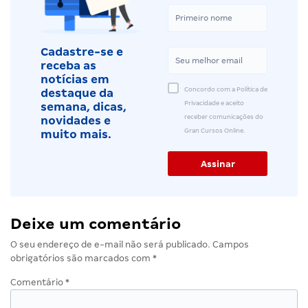
Cadastre-se e
receba as
notícias em
Concordo com a Política de
destaque da
Privacidade e aceito
semana, dicas,
receber comunicações do
novidades e
Gran Cursos Online.
muito mais.
Deixe um comentário
O seu endereço de e-mail não será publicado.
Campos
obrigatórios são marcados com
*
Comentário
*