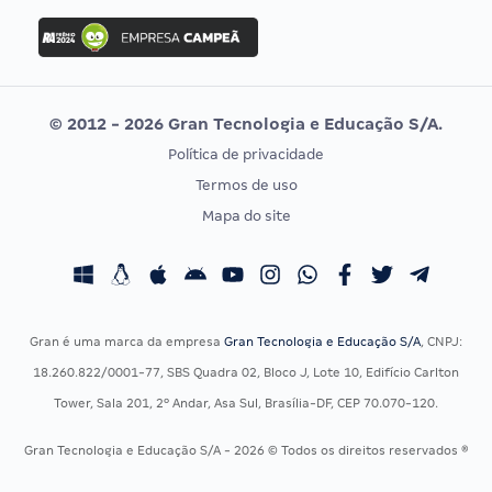
Concurso Ibama
Idecan
Concurso MPU
Selecon
Editais publicados
Uniase
© 2012 - 2026 Gran Tecnologia e Educação S/A.
Vunesp
Política de privacidade
CONCURSOS POR PROFISSÃO
EXAME DE ORDEM
Termos de uso
Concursos Administrativos
OAB
Mapa do site
Concursos Educação
Prova OAB
Concursos Fiscais
Calendário OAB
Concursos Jurídicos
Questões OAB
Concursos Militares
Recursos OAB
Gran é uma marca da empresa
Gran Tecnologia e Educação S/A
, CNPJ:
Concursos Policiais
Exame de Ordem
18.260.822/0001-77, SBS Quadra 02, Bloco J, Lote 10, Edifício Carlton
Concursos Saúde
Tower, Sala 201, 2º Andar, Asa Sul, Brasília-DF, CEP 70.070-120.
Concursos Tribunais
Gran Tecnologia e Educação S/A - 2026 © Todos os direitos reservados ®
Residência Multiprofissional