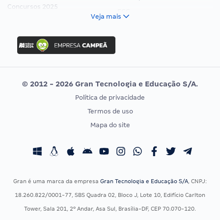
Concursos 2025
FCC
Veja mais
Concurso Nacional Unificado
FGV
Concurso Ibama
Idecan
Concurso MPU
Selecon
Editais publicados
Uniase
© 2012 - 2026 Gran Tecnologia e Educação S/A.
Vunesp
Política de privacidade
CONCURSOS POR PROFISSÃO
EXAME DE ORDEM
Termos de uso
Concursos Administrativos
OAB
Mapa do site
Concursos Educação
Prova OAB
Concursos Fiscais
Calendário OAB
Concursos Jurídicos
Questões OAB
Concursos Militares
Recursos OAB
Gran é uma marca da empresa
Gran Tecnologia e Educação S/A
, CNPJ:
Concursos Policiais
Exame de Ordem
18.260.822/0001-77, SBS Quadra 02, Bloco J, Lote 10, Edifício Carlton
Concursos Saúde
Tower, Sala 201, 2º Andar, Asa Sul, Brasília-DF, CEP 70.070-120.
Concursos Tribunais