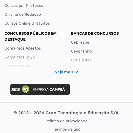
Cursos por Professor
Oficina de Redação
Cursos Online Gratuitos
CONCURSOS PÚBLICOS EM
BANCAS DE CONCURSOS
DESTAQUE
Cebraspe
Concursos Abertos
Cesgranrio
Concursos 2026
Consulplan
Concursos 2025
FCC
Veja mais
Concurso Nacional Unificado
FGV
Concurso Ibama
Idecan
Concurso MPU
Selecon
Editais publicados
Uniase
© 2012 - 2026 Gran Tecnologia e Educação S/A.
Vunesp
Política de privacidade
CONCURSOS POR PROFISSÃO
EXAME DE ORDEM
Termos de uso
Concursos Administrativos
OAB