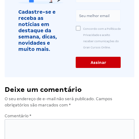
Cadastre-se e
receba as
notícias em
Concordo com a Política de
destaque da
Privacidade e aceito
semana, dicas,
receber comunicações do
novidades e
Gran Cursos Online.
muito mais.
Deixe um comentário
O seu endereço de e-mail não será publicado.
Campos
obrigatórios são marcados com
*
Comentário
*