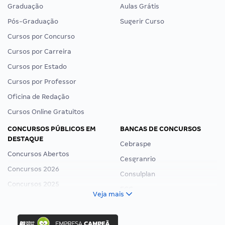
Graduação
Aulas Grátis
Pós-Graduação
Sugerir Curso
Cursos por Concurso
Cursos por Carreira
Cursos por Estado
Cursos por Professor
Oficina de Redação
Cursos Online Gratuitos
CONCURSOS PÚBLICOS EM
BANCAS DE CONCURSOS
DESTAQUE
Cebraspe
Concursos Abertos
Cesgranrio
Concursos 2026
Consulplan
Concursos 2025
FCC
Veja mais
Concurso Nacional Unificado
FGV
Concurso Ibama
Idecan