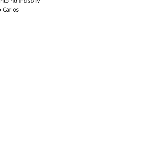
nto no inciso IV
o Carlos