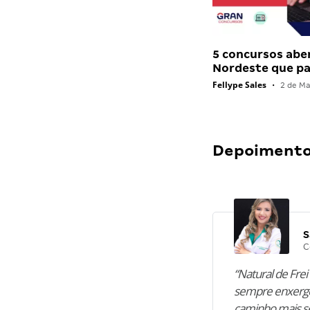
5 concursos abe
Nordeste que 
Fellype Sales
•
2 de Ma
Depoimentos
S
C
“Natural de Frei 
sempre enxergo
caminho mais se