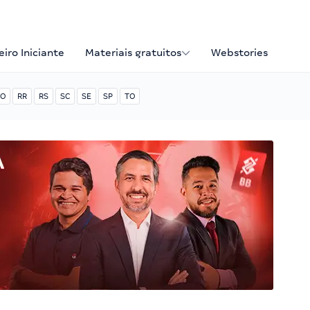
iro Iniciante
Materiais gratuitos
Webstories
O
RR
RS
SC
SE
SP
TO