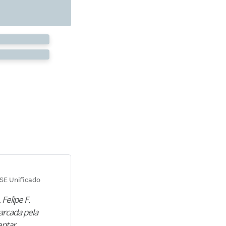
Diana M.
SE Unificado
Concurso SEPLAG CE
 Felipe F.
“Natural de Juazeiro do Norte (CE),
arcada pela
M. encontrou nos estudos o cami
entar
para construir uma nova fase da vi