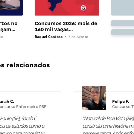
rtos no
Concursos 2026: mais de
pagam…
160 mil vagas…
Raquel Cardoso
io
•
8 de Agosto
 relacionados
arah C.
Felipe F.
oncurso Enfermeiro PSF
Concurso T
Paulo (SE), Sarah C.
“Natural de Boa Vista (RR),
u os estudos como o
construiu uma história m
guro para conquistar
perseverança. Após enfr