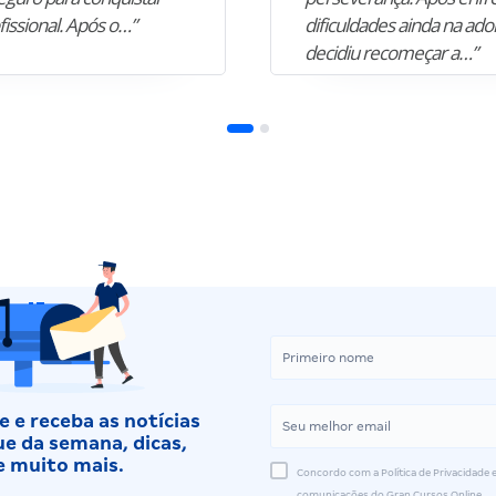
fissional. Após o…”
dificuldades ainda na ado
decidiu recomeçar a…”
 e receba as notícias
e da semana, dicas,
e muito mais.
Concordo com a Política de Privacidade e
comunicações do Gran Cursos Online.