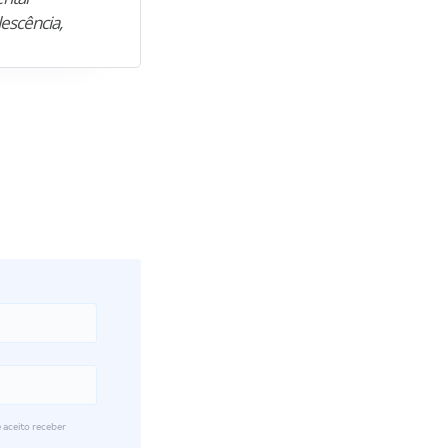
lescência,
profissional. Após…”
 aceito receber