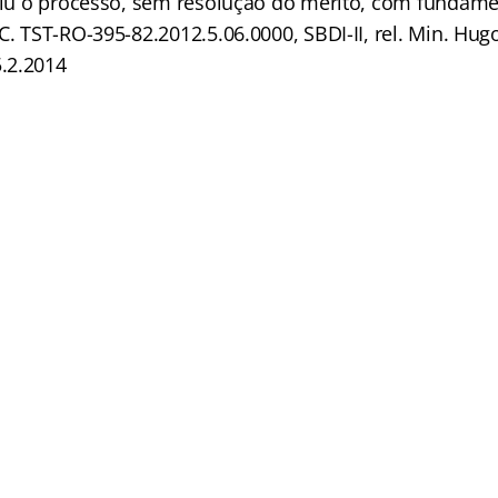
guiu o processo, sem resolução do mérito, com fundame
C. TST-RO-395-82.2012.5.06.0000, SBDI-II, rel. Min. Hug
.2.2014