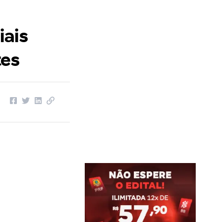
iais
tes