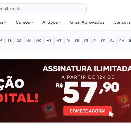
os
Cursos
Artigos
Gran Aprovados
Concurse
DF
ES
GO
MA
MG
MS
MT
PA
PB
PE
PI
PR
RJ
RN
R