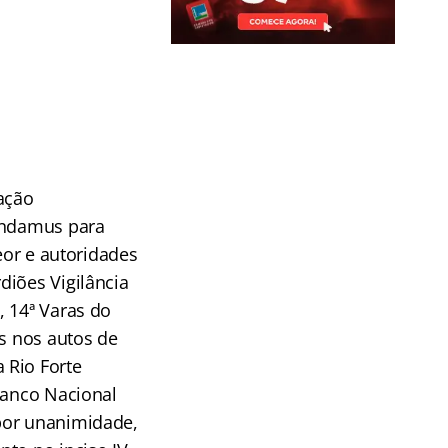
ação
mandamus para
eor e autoridades
diões Vigilância
ª, 14ª Varas do
as nos autos de
 Rio Forte
Banco Nacional
por unanimidade,