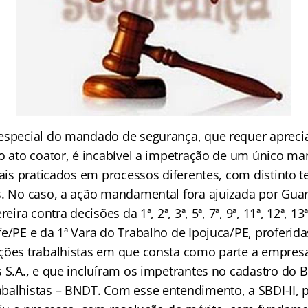
especial do mandado de segurança, que requer apreci
do ato coator, é incabível a impetração de um único 
iais praticados em processos diferentes, com distinto t
s. No caso, a ação mandamental fora ajuizada por Guar
reira contra decisões da 1ª, 2ª, 3ª, 5ª, 7ª, 9ª, 11ª, 12ª, 13
fe/PE e da 1ª Vara do Trabalho de Ipojuca/PE, proferid
ções trabalhistas em que consta como parte a empresa
s S.A., e que incluíram os impetrantes no cadastro do 
balhistas – BNDT. Com esse entendimento, a SBDI-II, 