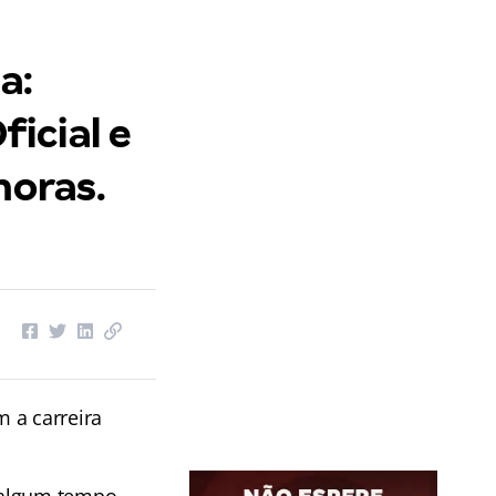
a:
icial e
horas.
 a carreira