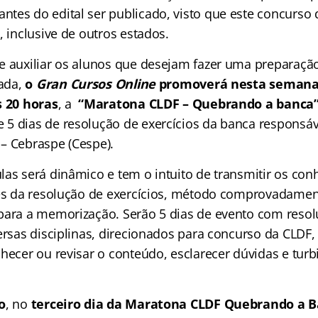
tes do edital ser publicado, visto que este concurso 
, inclusive de outros estados.
e auxiliar os alunos que desejam fazer uma preparação
tada,
o
Gran Cursos Online
promoverá nesta semana,
s 20 horas
, a
“Maratona CLDF – Quebrando a banca
5 dias de resolução de exercícios da banca responsáv
– Cebraspe (Cespe).
las será dinâmico e tem o intuito de transmitir os co
vés da resolução de exercícios, método comprovadament
para a memorização. Serão 5 dias de evento com reso
ersas disciplinas, direcionados para concurso da CLDF,
hecer ou revisar o conteúdo, esclarecer dúvidas e turb
o
, no
terceiro dia da Maratona CLDF Quebrando a 