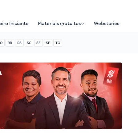
iro Iniciante
Materiais gratuitos
Webstories
O
RR
RS
SC
SE
SP
TO