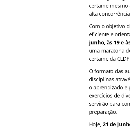
certame mesmo an
alta concorrência
Com o objetivo d
eficiente e orien
junho, às 19 e à
uma maratona de 
certame da CLDF 
O formato das au
disciplinas atra
o aprendizado e 
exercícios de div
servirão para con
preparação.
Hoje,
21 de junh