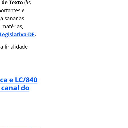
o de Texto
(às
ortantes e
 a sanar as
 matérias,
egislativa-DF
.
a finalidade
ca e LC/840
 canal do