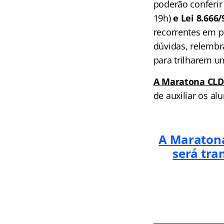
poderão conferir 
19h)
e Lei 8.666
recorrentes em pr
dúvidas, relembr
para trilharem u
A Maratona CLD
de auxiliar os al
A Maratona
será tra