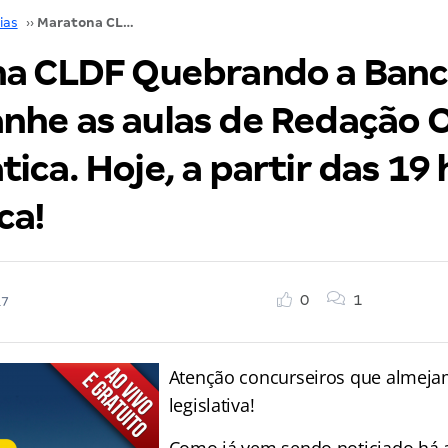
ias
››
Maratona CLDF Quebrando a Banca: Acompanhe as aulas de Redação Oficial e Matemática. Hoje, a partir das 19 horas. Não perca!
a CLDF Quebrando a Banc
he as aulas de Redação Of
ca. Hoje, a partir das 19 
ca!
0
1
17
Atenção concurseiros que almejam
legislativa!