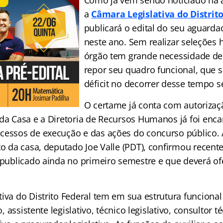
Como já vem sendo noticiado há
a
Câmara Legislativa do Distrit
publicará o edital do seu aguard
neste ano. Sem realizar seleções 
órgão tem grande necessidade de
repor seu quadro funcional, que 
déficit no decorrer desse tempo 
O certame já conta com autoriza
 da Casa e a Diretoria de Recursos Humanos já foi enc
cessos de execução e das ações do concurso público.
ito da casa, deputado Joe Valle (PDT), confirmou recen
r publicado ainda no primeiro semestre e que deverá of
iva do Distrito Federal tem em sua estrutura funcional
vo, assistente legislativo, técnico legislativo, consultor té