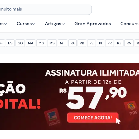
os
Cursos
Artigos
Gran Aprovados
Concurse
DF
ES
GO
MA
MG
MS
MT
PA
PB
PE
PI
PR
RJ
RN
R