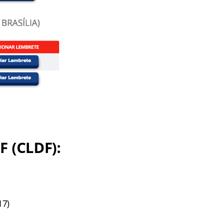
F (CLDF)
:
17)