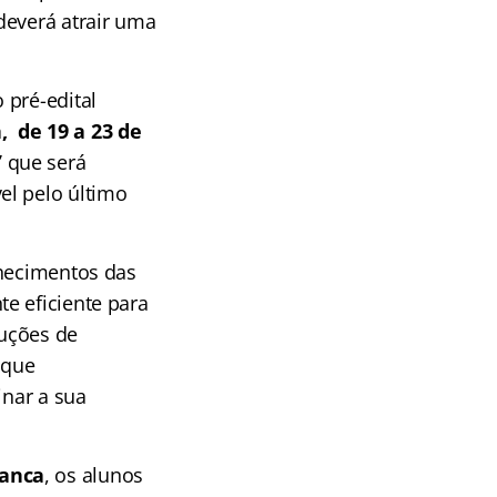
deverá atrair uma
 pré-edital
 de 19 a 23 de
”
que será
el pelo último
nhecimentos das
e eficiente para
luções de
 que
inar a sua
Banca
, os alunos