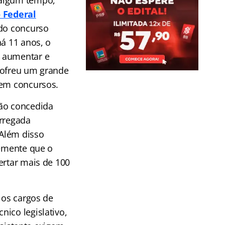
 algum tempo,
o Federal
ado concurso
há 11 anos, o
 aumentar e
sofreu um grande
sem concursos.
ção concedida
arregada
 Além disso
temente que o
ertar mais de 100
 os cargos de
cnico legislativo,