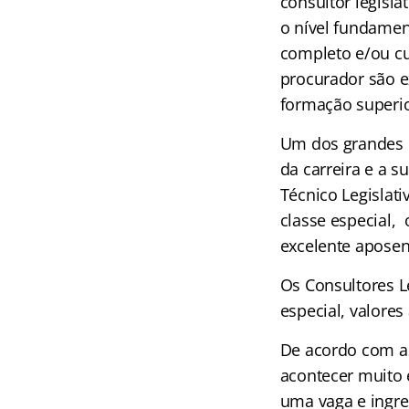
consultor legisla
o nível fundamen
completo e/ou cur
procurador são e
formação superio
Um dos grandes d
da carreira e a 
Técnico Legislati
classe especial,
excelente aposen
Os Consultores L
especial, valore
De acordo com a
acontecer muito 
uma vaga e ingre