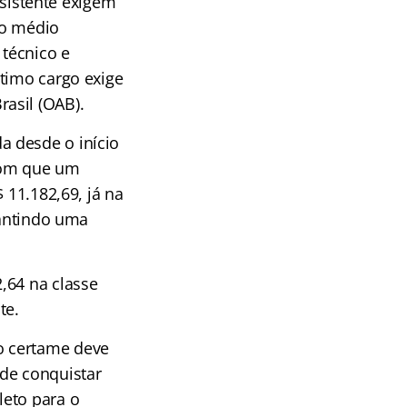
ssistente exigem
no médio
 técnico e
ltimo cargo exige
asil (OAB).
a desde o início
 com que um
 11.182,69, já na
rantindo uma
,64 na classe
te.
o certame deve
 de conquistar
leto para o