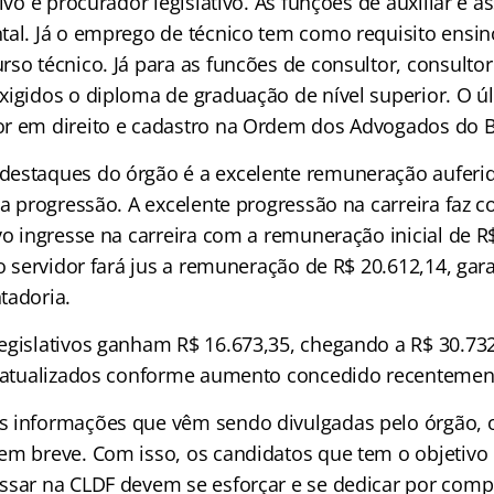
tivo e procurador legislativo. As funções de auxiliar e a
tal. Já o emprego de técnico tem como requisito ensi
so técnico. Já para as funcões de consultor, consultor
xigidos o diploma de graduação de nível superior. O ú
r em direito e cadastro na Ordem dos Advogados do Br
estaques do órgão é a excelente remuneração auferid
sua progressão. A excelente progressão na carreira faz
vo ingresse na carreira com a remuneração inicial de R$
 o servidor fará jus a remuneração de R$ 20.612,14, ga
tadoria.
egislativos ganham R$ 16.673,35, chegando a R$ 30.732
s atualizados conforme aumento concedido recentemen
s informações que vêm sendo divulgadas pelo órgão, 
em breve. Com isso, os candidatos que tem o objetivo
ssar na CLDF devem se esforçar e se dedicar por comp