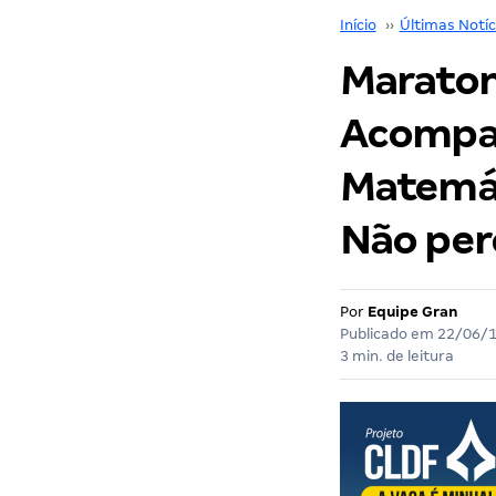
Início
››
Últimas Notíc
Maraton
Acompan
Matemáti
Não per
Por
Equipe Gran
Publicado em
22/06/
3 min. de leitura