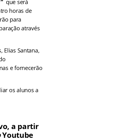
A ”
que será
tro horas de
irão para
eparação através
, Elias Santana,
ndo
inas e fornecerão
liar os alunos a
o, a partir
o
Youtube