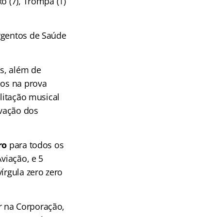
o (7), Trompa (1)
rgentos de Saúde
s, além de
dos na prova
ilitação musical
ovação dos
ro
para todos os
viação, e 5
írgula zero zero
r na Corporação,