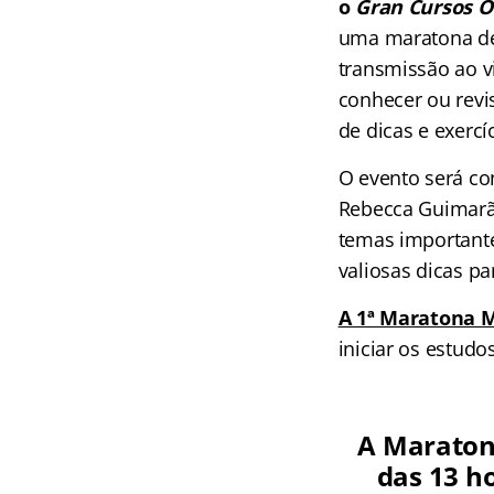
o
Gran Cursos O
uma maratona de 
transmissão ao vi
conhecer ou revi
de dicas e exercí
O evento será co
Rebecca Guimarãe
temas importante
valiosas dicas p
A 1ª Maratona
iniciar os estudo
A Maratona
das 13 h