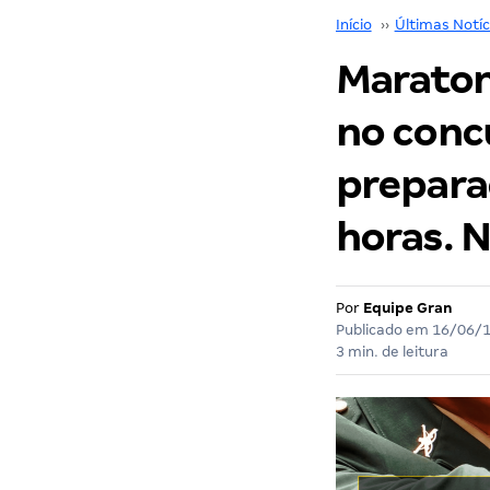
Início
››
Últimas Notíc
Maraton
no concu
preparaç
horas. N
Por
Equipe Gran
Publicado em
16/06/
3 min. de leitura