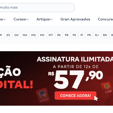
os
Cursos
Artigos
Gran Aprovados
Concurse
DF
ES
GO
MA
MG
MS
MT
PA
PB
PE
PI
PR
RJ
RN
R