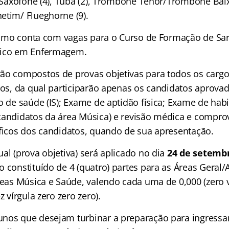
, Saxofone (4), Tuba (2), Trombone Tenor/Trombone Baix
etim/ Flueghorne (9).
último conta com vagas para o Curso de Formação de Sa
nico em Enfermagem.
ão compostos de provas objetivas para todos os cargo
ulos, da qual participarão apenas os candidatos aprova
o de saúde (IS); Exame de aptidão física; Exame de hab
candidatos da área Música) e revisão médica e compr
áficos dos candidatos, quando de sua apresentação.
al (prova objetiva) será aplicado no dia
24 de setemb
 constituído de 4 (quatro) partes para as Áreas Geral/A
reas Música e Saúde, valendo cada uma de 0,000 (zero v
z vírgula zero zero zero).
nos que desejam turbinar a preparação para ingressa