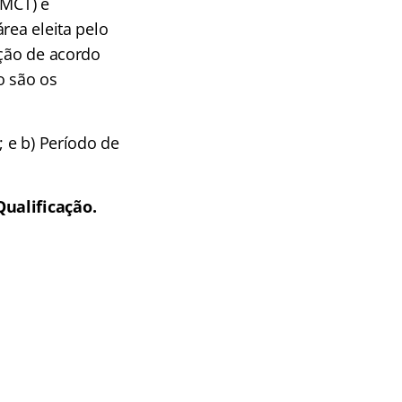
OMCT) e
rea eleita pelo
ução de acordo
o são os
; e b) Período de
Qualificação.