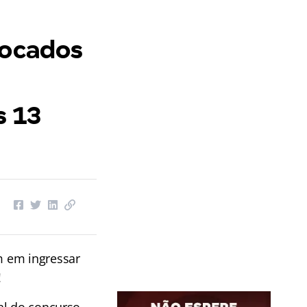
focados
s 13
 em ingressar
!