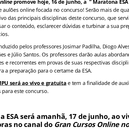
nline
promove hoje, 16 de junho, a ” Maratona ES
aulões online focada no concurso! Serão mais de qua
vo das principais disciplinas deste concurso, que serv
sar o conteúdo, esclarecer dúvidas e turbinar a sua pr
cios.
nduzido pelos professores Josimar Padilha, Diogo Alves
s e Júlio Santos. Os professores darão aulas aborda
s e recorrentes em provas de suas respectivas discipl
ara a preparação para o certame da ESA.
 MPU
será ao vivo e gratuita
e tem a finalidade de auxi
s para este concurso.
 ESA será amanhã, 17 de junho, ao viv
oras no canal do
Gran Cursos Online n