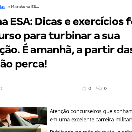
ias
››
Maratona ESA: Dicas e exercícios focados no concurso para turbinar a sua preparação. É amanhã, a partir das 13 horas. Não perca!
a ESA: Dicas e exercícios 
rso para turbinar a sua
ão. É amanhã, a partir da
ão perca!
0
0
17
Atenção concurseiros que sonham
em uma excelente carreira militar