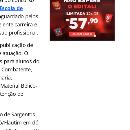
al do concurso
Escola de
aguardado pelos
lente carreira e
ão profissional.
publicação de
e atuação. O
s para alunos do
e Combatente,
haria,
aterial Bélico-
utenção de
o de Sargentos
dó/Flautim em dó