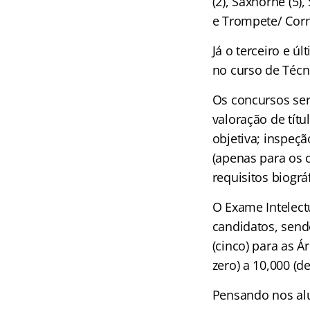
(2), Saxhorne (5)
e Trompete/ Corn
Já o terceiro e 
no curso de Téc
Os concursos ser
valoração de tít
objetiva; inspeçã
(apenas para os 
requisitos biogr
O Exame Intelectu
candidatos, sendo
(cinco) para as Á
zero) a 10,000 (de
Pensando nos alu