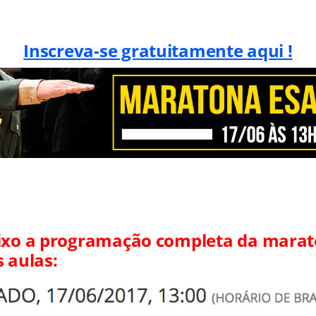
Inscreva-se gratuitamente aqui !
aixo a programação completa da mara
 aulas: