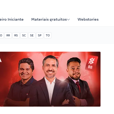
iro Iniciante
Materiais gratuitos
Webstories
O
RR
RS
SC
SE
SP
TO