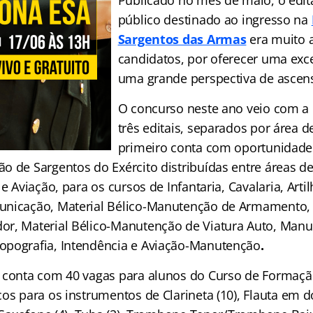
Publicado no mês de maio, o edit
público destinado ao ingresso na
Sargentos das Armas
era muito 
candidatos, por oferecer uma exce
uma grande perspectiva de ascens
O concurso neste ano veio com a 
três editais, separados por área d
primeiro conta com oportunidade
o de Sargentos do Exército distribuídas entre áreas d
e Aviação, para os cursos de Infantaria, Cavalaria, Artil
nicação, Material Bélico-Manutenção de Armamento, M
r, Material Bélico-Manutenção de Viatura Auto, Man
opografia, Intendência e Aviação-Manutenção
.
 conta com 40 vagas para alunos do Curso de Formaçã
cos para os instrumentos de Clarineta (10), Flauta em 