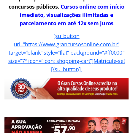
concursos públicos.
Cursos online com início
imediato, visualizações ilimitadas e
parcelamento em até 12x sem juros
[su_button
url=”https://www.grancursosonline.com.br”
target=”blank” style=”flat” background=”#ff0000″
size=”7″ icon=”icon: shopping-cart”]Matricule-se!
[/su_button]