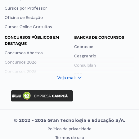
Cursos por Professor
Oficina de Redação
Cursos Online Gratuitos
CONCURSOS PÚBLICOS EM
BANCAS DE CONCURSOS
DESTAQUE
Cebraspe
Concursos Abertos
Cesgranrio
Concursos 2026
Consulplan
Concursos 2025
FCC
Veja mais
Concurso Nacional Unificado
FGV
Concurso Ibama
Idecan
Concurso MPU
Selecon
Editais publicados
Uniase
© 2012 - 2026 Gran Tecnologia e Educação S/A.
Vunesp
Política de privacidade
CONCURSOS POR PROFISSÃO
EXAME DE ORDEM
Termos de uso