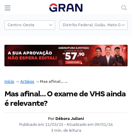
Início
››
Artigos
››
Mas afinal… O exame de VHS ainda é relevante?
Mas afinal… O exame de VHS ainda
é relevante?
Por
Débora Juliani
Publicado em
11/03/25
• Atualizado em
09/01/26
3 min. de leitura