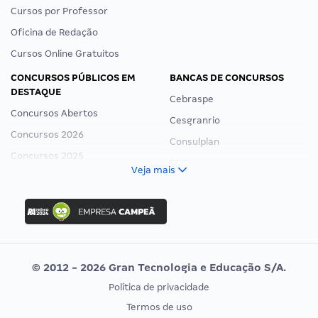
Cursos por Professor
Oficina de Redação
Cursos Online Gratuitos
CONCURSOS PÚBLICOS EM
BANCAS DE CONCURSOS
DESTAQUE
Cebraspe
Concursos Abertos
Cesgranrio
Concursos 2026
Consulplan
Concursos 2025
FCC
Veja mais
Concurso Nacional Unificado
FGV
Concurso Ibama
Idecan
Concurso MPU
Selecon
Editais publicados
Uniase
© 2012 - 2026 Gran Tecnologia e Educação S/A.
Vunesp
Política de privacidade
CONCURSOS POR PROFISSÃO
EXAME DE ORDEM
Termos de uso
Concursos Administrativos
OAB