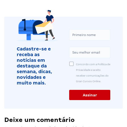
Cadastre-se e
receba as
notícias em
Concordo com a Política de
destaque da
Privacidade e aceito
semana, dicas,
receber comunicações do
novidades e
Gran Cursos Online.
muito mais.
Deixe um comentário