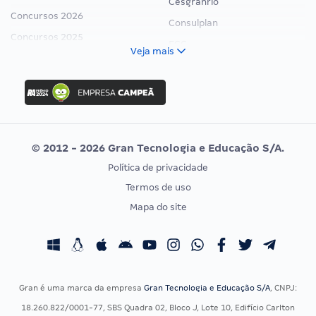
Cesgranrio
Concursos 2026
Consulplan
Concursos 2025
FCC
Veja mais
Concurso Nacional Unificado
FGV
Concurso Ibama
Idecan
Concurso MPU
Selecon
Editais publicados
Uniase
© 2012 - 2026 Gran Tecnologia e Educação S/A.
Vunesp
Política de privacidade
CONCURSOS POR PROFISSÃO
EXAME DE ORDEM
Termos de uso
Concursos Administrativos
OAB
Mapa do site
Concursos Educação
Prova OAB
Concursos Fiscais
Calendário OAB
Concursos Jurídicos
Questões OAB
Concursos Militares
Recursos OAB
Gran é uma marca da empresa
Gran Tecnologia e Educação S/A
, CNPJ:
Concursos Policiais
Exame de Ordem
18.260.822/0001-77, SBS Quadra 02, Bloco J, Lote 10, Edifício Carlton