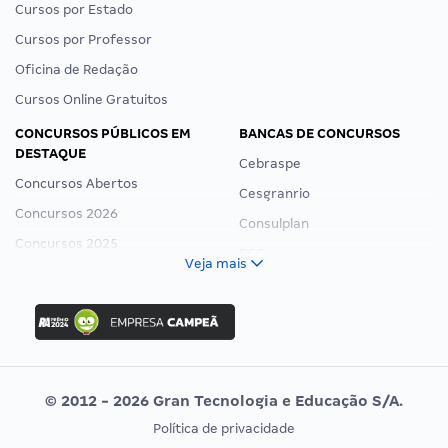
Cursos por Estado
Cursos por Professor
Oficina de Redação
Cursos Online Gratuitos
CONCURSOS PÚBLICOS EM
BANCAS DE CONCURSOS
DESTAQUE
Cebraspe
Concursos Abertos
Cesgranrio
Concursos 2026
Consulplan
Concursos 2025
FCC
Veja mais
Concurso Nacional Unificado
FGV
Concurso Ibama
Idecan
Concurso MPU
Selecon
Editais publicados
Uniase
© 2012 - 2026 Gran Tecnologia e Educação S/A.
Vunesp
Política de privacidade
CONCURSOS POR PROFISSÃO
EXAME DE ORDEM