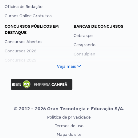
Oficina de Redação
Cursos Online Gratuitos
CONCURSOS PÚBLICOS EM
BANCAS DE CONCURSOS
DESTAQUE
Cebraspe
Concursos Abertos
Cesgranrio
Concursos 2026
Consulplan
Concursos 2025
FCC
Veja mais
Concurso Nacional Unificado
FGV
Concurso Ibama
Idecan
Concurso MPU
Selecon
Editais publicados
Uniase
© 2012 - 2026 Gran Tecnologia e Educação S/A.
Vunesp
Política de privacidade
CONCURSOS POR PROFISSÃO
EXAME DE ORDEM
Termos de uso
Concursos Administrativos
OAB
Mapa do site