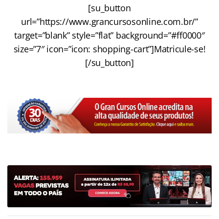
[su_button
url=”https://www.grancursosonline.com.br/”
target=”blank” style=”flat” background=”#ff0000″
size=”7″ icon=”icon: shopping-cart”]Matricule-se!
[/su_button]