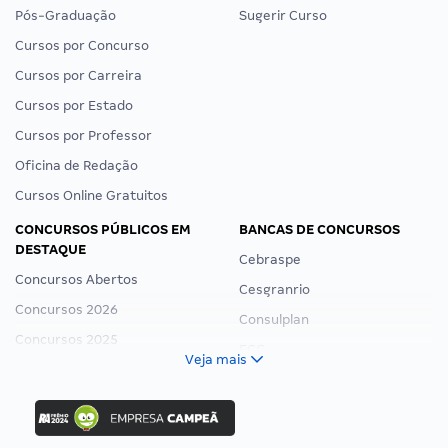
Pós-Graduação
Sugerir Curso
Cursos por Concurso
Cursos por Carreira
Cursos por Estado
Cursos por Professor
Oficina de Redação
Cursos Online Gratuitos
CONCURSOS PÚBLICOS EM
BANCAS DE CONCURSOS
DESTAQUE
Cebraspe
Concursos Abertos
Cesgranrio
Concursos 2026
Consulplan
Concursos 2025
FCC
Veja mais
Concurso Nacional Unificado
FGV
Concurso Ibama
Idecan
Concurso MPU
Selecon