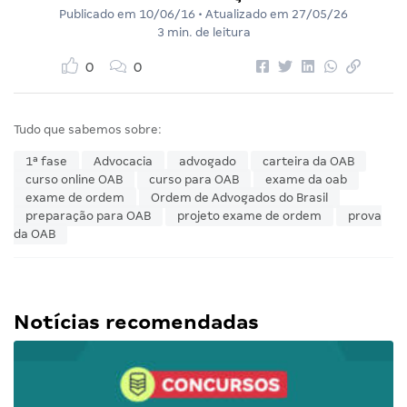
Publicado em
10/06/16
• Atualizado em
27/05/26
3 min. de leitura
0
0
Tudo que sabemos sobre:
1ª fase
Advocacia
advogado
carteira da OAB
curso online OAB
curso para OAB
exame da oab
exame de ordem
Ordem de Advogados do Brasil
preparação para OAB
projeto exame de ordem
prova
da OAB
Notícias recomendadas