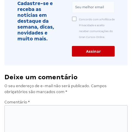
Cadastre-se e
receba as
notícias em
Concordo com a Política de
destaque da
Privacidade e aceito
semana, dicas,
receber comunicações do
novidades e
Gran Cursos Online.
muito mais.
Deixe um comentário
O seu endereço de e-mail não será publicado.
Campos
obrigatórios são marcados com
*
Comentário
*