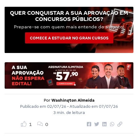
QUER CONQUISTAR A SUA APROVAÇÃO EM
CONCURSOS PÚBLICOS?
Prepare-se com quem mais entende do assunto!
COMECE A ESTUDAR NO GRAN CURSOS
Por
Washington Almeida
Publicado em
02/07/26
• Atualizado em
07/07/26
3 min. de leitura
1
0