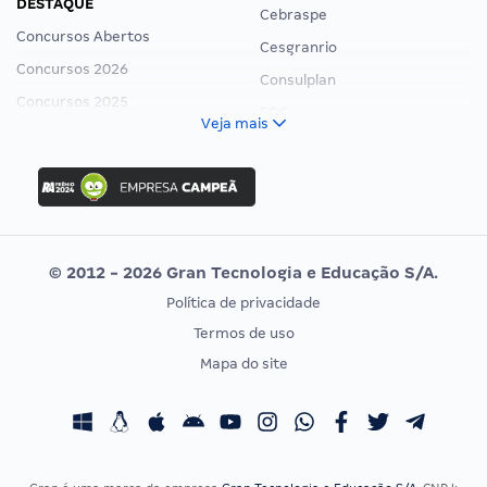
DESTAQUE
Cebraspe
Concursos Abertos
Cesgranrio
Concursos 2026
Consulplan
Concursos 2025
FCC
Veja mais
Concurso Nacional Unificado
FGV
Concurso Ibama
Idecan
Concurso MPU
Selecon
Editais publicados
Uniase
© 2012 - 2026 Gran Tecnologia e Educação S/A.
Vunesp
Política de privacidade
CONCURSOS POR PROFISSÃO
EXAME DE ORDEM
Termos de uso
Concursos Administrativos
OAB
Mapa do site
Concursos Educação
Prova OAB
Concursos Fiscais
Calendário OAB
Concursos Jurídicos
Questões OAB
Concursos Militares
Recursos OAB