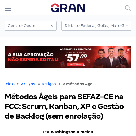
Início
››
Artigos
››
Artigos TI
››
Métodos Ágeis para SEFAZ-CE na FCC: Scrum, Kanban, XP e Gestão de Backlog (sem enrolação)
Métodos Ágeis para SEFAZ-CE na
FCC: Scrum, Kanban, XP e Gestão
de Backlog (sem enrolação)
Por
Washington Almeida