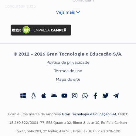
Consulplan
Concursos 2025
FCC
Veja mais
Concurso Nacional Unificado
FGV
Concurso Ibama
Idecan
Concurso MPU
Selecon
Editais publicados
Uniase
© 2012 - 2026 Gran Tecnologia e Educação S/A.
Vunesp
Política de privacidade
CONCURSOS POR PROFISSÃO
EXAME DE ORDEM
Termos de uso
Concursos Administrativos
OAB
Mapa do site
Concursos Educação
Prova OAB
Concursos Fiscais
Calendário OAB
Concursos Jurídicos
Questões OAB
Concursos Militares
Recursos OAB
Gran é uma marca da empresa
Gran Tecnologia e Educação S/A
, CNPJ:
Concursos Policiais
Exame de Ordem
18.260.822/0001-77, SBS Quadra 02, Bloco J, Lote 10, Edifício Carlton
Concursos Saúde
Tower, Sala 201, 2º Andar, Asa Sul, Brasília-DF, CEP 70.070-120.