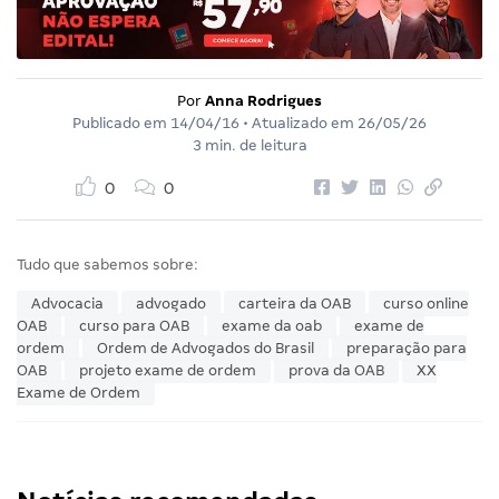
Por
Anna Rodrigues
Publicado em
14/04/16
• Atualizado em
26/05/26
3 min. de leitura
0
0
Tudo que sabemos sobre:
Advocacia
advogado
carteira da OAB
curso online
OAB
curso para OAB
exame da oab
exame de
ordem
Ordem de Advogados do Brasil
preparação para
OAB
projeto exame de ordem
prova da OAB
XX
Exame de Ordem