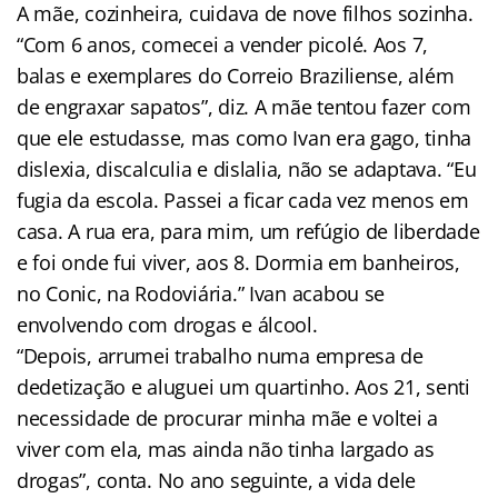
A mãe, cozinheira, cuidava de nove filhos sozinha.
“Com 6 anos, comecei a vender picolé. Aos 7,
balas e exemplares do Correio Braziliense, além
de engraxar sapatos”, diz. A mãe tentou fazer com
que ele estudasse, mas como Ivan era gago, tinha
dislexia, discalculia e dislalia, não se adaptava. “Eu
fugia da escola. Passei a ficar cada vez menos em
casa. A rua era, para mim, um refúgio de liberdade
e foi onde fui viver, aos 8. Dormia em banheiros,
no Conic, na Rodoviária.” Ivan acabou se
envolvendo com drogas e álcool.
“Depois, arrumei trabalho numa empresa de
dedetização e aluguei um quartinho. Aos 21, senti
necessidade de procurar minha mãe e voltei a
viver com ela, mas ainda não tinha largado as
drogas”, conta. No ano seguinte, a vida dele