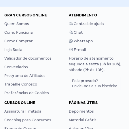
GRAN CURSOS ONLINE
ATENDIMENTO
Quem Somos
Central de ajuda
Como Funciona
Chat
Como Comprar
WhatsApp
Loja Social
E-mail
Validador de documentos
Horário de atendimento:
segunda a sexta (8h às 20h),
Conveniados
sábado (9h às 13h).
Programa de Afiliados
Foi aprovado?
Trabalhe Conosco
Envie-nos a sua história!
Preferências de Cookies
CURSOS ONLINE
PÁGINAS ÚTEIS
Assinatura Ilimitada
Depoimentos
Coaching para Concursos
Material Grátis
Exame de Ordem
Aulas ao Vivo