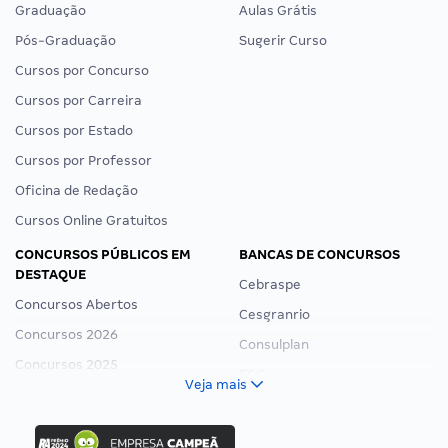
Graduação
Aulas Grátis
Pós-Graduação
Sugerir Curso
Cursos por Concurso
Cursos por Carreira
Cursos por Estado
Cursos por Professor
Oficina de Redação
Cursos Online Gratuitos
CONCURSOS PÚBLICOS EM
BANCAS DE CONCURSOS
DESTAQUE
Cebraspe
Concursos Abertos
Cesgranrio
Concursos 2026
Consulplan
Concursos 2025
FCC
Veja mais
Concurso Nacional Unificado
FGV
Concurso Ibama
Idecan