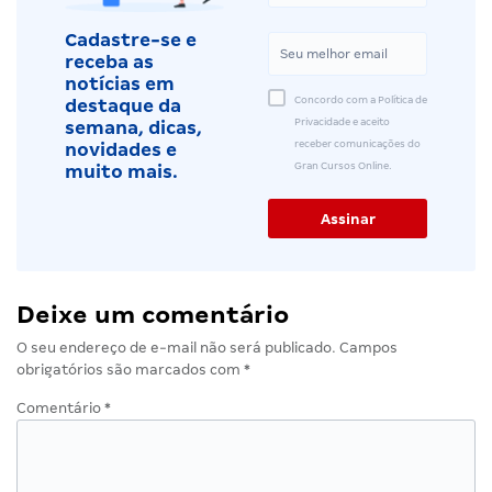
Cadastre-se e
receba as
notícias em
Concordo com a Política de
destaque da
Privacidade e aceito
semana, dicas,
receber comunicações do
novidades e
Gran Cursos Online.
muito mais.
Deixe um comentário
O seu endereço de e-mail não será publicado.
Campos
obrigatórios são marcados com
*
Comentário
*