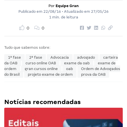
Por
Equipe Gran
Publicado em
22/08/16
• Atualizado em
27/05/26
1 min. de leitura
0
0
Tudo que sabemos sobre:
1ª fase
2ª fase
Advocacia
advogado
carteira
da OAB
curso online OAB
exame da oab
exame de
ordem
gran cursos online
oab
Ordem de Advogados
do Brasil
projeto exame de ordem
prova da OAB
Notícias recomendadas