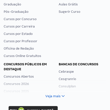
Graduação
Aulas Grátis
Pós-Graduação
Sugerir Curso
Cursos por Concurso
Cursos por Carreira
Cursos por Estado
Cursos por Professor
Oficina de Redação
Cursos Online Gratuitos
CONCURSOS PÚBLICOS EM
BANCAS DE CONCURSOS
DESTAQUE
Cebraspe
Concursos Abertos
Cesgranrio
Concursos 2026
Consulplan
Concursos 2025
FCC
Veja mais
Concurso Nacional Unificado
FGV
Concurso Ibama
Idecan