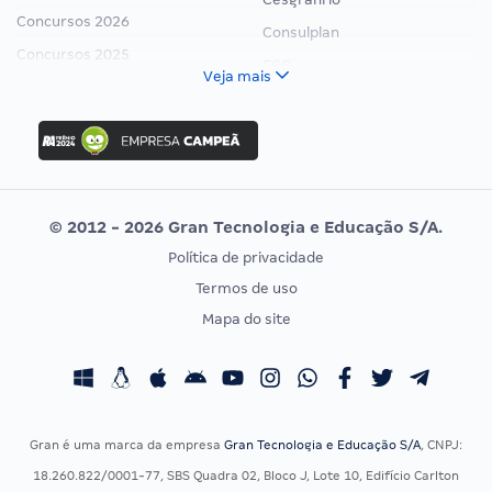
Concursos 2026
Consulplan
Concursos 2025
FCC
Veja mais
Concurso Nacional Unificado
FGV
Concurso Ibama
Idecan
Concurso MPU
Selecon
Editais publicados
Uniase
© 2012 - 2026 Gran Tecnologia e Educação S/A.
Vunesp
Política de privacidade
CONCURSOS POR PROFISSÃO
EXAME DE ORDEM
Termos de uso
Concursos Administrativos
OAB
Mapa do site
Concursos Educação
Prova OAB
Concursos Fiscais
Calendário OAB
Concursos Jurídicos
Questões OAB
Concursos Militares
Recursos OAB
Gran é uma marca da empresa
Gran Tecnologia e Educação S/A
, CNPJ:
Concursos Policiais
Exame de Ordem
18.260.822/0001-77, SBS Quadra 02, Bloco J, Lote 10, Edifício Carlton