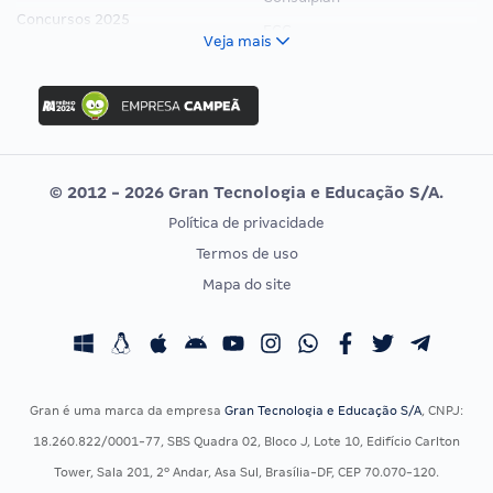
Concursos 2025
FCC
Veja mais
Concurso Nacional Unificado
FGV
Concurso Ibama
Idecan
Concurso MPU
Selecon
Editais publicados
Uniase
© 2012 - 2026 Gran Tecnologia e Educação S/A.
Vunesp
Política de privacidade
CONCURSOS POR PROFISSÃO
EXAME DE ORDEM
Termos de uso
Concursos Administrativos
OAB
Mapa do site
Concursos Educação
Prova OAB
Concursos Fiscais
Calendário OAB
Concursos Jurídicos
Questões OAB
Concursos Militares
Recursos OAB
Gran é uma marca da empresa
Gran Tecnologia e Educação S/A
, CNPJ:
Concursos Policiais
Exame de Ordem
18.260.822/0001-77, SBS Quadra 02, Bloco J, Lote 10, Edifício Carlton
Concursos Saúde
Tower, Sala 201, 2º Andar, Asa Sul, Brasília-DF, CEP 70.070-120.