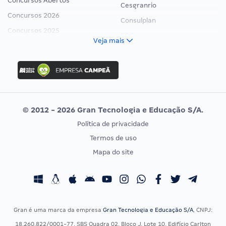
Concursos Abertos
Cesgranrio
Concursos 2026
Consulplan
Concursos 2025
FCC
Veja mais
Concurso Nacional Unificado
FGV
Concurso Ibama
Idecan
Concurso MPU
Selecon
Editais publicados
Uniase
© 2012 - 2026 Gran Tecnologia e Educação S/A.
Vunesp
Política de privacidade
CONCURSOS POR PROFISSÃO
EXAME DE ORDEM
Termos de uso
Concursos Administrativos
OAB
Mapa do site
Concursos Educação
Prova OAB
Concursos Fiscais
Calendário OAB
Concursos Jurídicos
Questões OAB
Concursos Militares
Recursos OAB
Gran é uma marca da empresa
Gran Tecnologia e Educação S/A
, CNPJ:
Concursos Policiais
Exame de Ordem
18.260.822/0001-77, SBS Quadra 02, Bloco J, Lote 10, Edifício Carlton