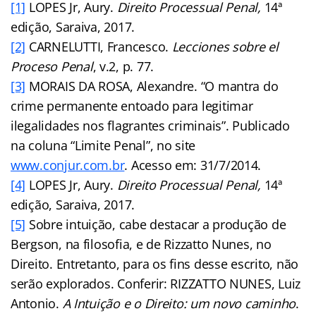
[1]
LOPES Jr, Aury.
Direito Processual Penal,
14ª
edição, Saraiva, 2017.
[2]
CARNELUTTI, Francesco.
Lecciones sobre el
Proceso Penal
, v.2, p. 77.
[3]
MORAIS DA ROSA, Alexandre. “O mantra do
crime permanente entoado para legitimar
ilegalidades nos flagrantes criminais”. Publicado
na coluna “Limite Penal”, no site
www.conjur.com.br
. Acesso em: 31/7/2014.
[4]
LOPES Jr, Aury.
Direito Processual Penal,
14ª
edição, Saraiva, 2017.
[5]
Sobre intuição, cabe destacar a produção de
Bergson, na filosofia, e de Rizzatto Nunes, no
Direito. Entretanto, para os fins desse escrito, não
serão explorados. Conferir: RIZZATTO NUNES, Luiz
Antonio.
A Intuição e o Direito: um novo caminho
.