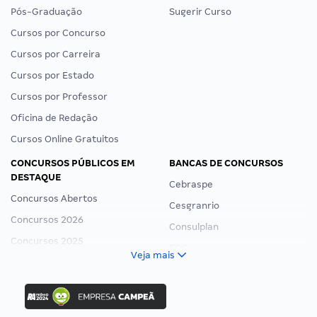
Pós-Graduação
Sugerir Curso
Cursos por Concurso
Cursos por Carreira
Cursos por Estado
Cursos por Professor
Oficina de Redação
Cursos Online Gratuitos
CONCURSOS PÚBLICOS EM
BANCAS DE CONCURSOS
DESTAQUE
Cebraspe
Concursos Abertos
Cesgranrio
Concursos 2026
Consulplan
Concursos 2025
FCC
Veja mais
Concurso Nacional Unificado
FGV
Concurso Ibama
Idecan
Concurso MPU
Selecon