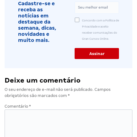
Cadastre-se e
receba as
notícias em
Concordo com a Política de
destaque da
Privacidade e aceito
semana, dicas,
receber comunicações do
novidades e
Gran Cursos Online.
muito mais.
Deixe um comentário
O seu endereço de e-mail não será publicado.
Campos
obrigatórios são marcados com
*
Comentário
*