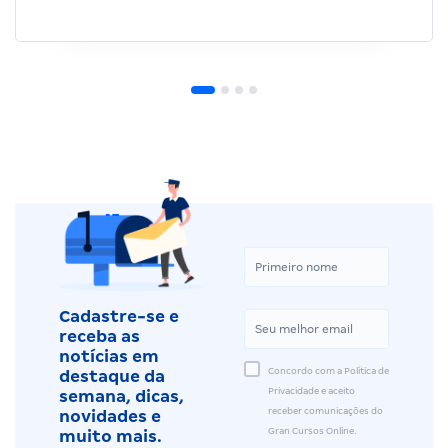
Cadastre-se e
receba as
notícias em
Concordo com a Política de
destaque da
Privacidade e aceito
semana, dicas,
receber comunicações do
novidades e
Gran Cursos Online.
muito mais.