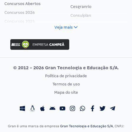
Concursos Abertos
Cesgranrio
Concursos 2026
Consulplan
Concursos 2025
FCC
Veja mais
Concurso Nacional Unificado
FGV
Concurso Ibama
Idecan
Concurso MPU
Selecon
Editais publicados
Uniase
© 2012 - 2026 Gran Tecnologia e Educação S/A.
Vunesp
Política de privacidade
CONCURSOS POR PROFISSÃO
EXAME DE ORDEM
Termos de uso
Concursos Administrativos
OAB
Mapa do site
Concursos Educação
Prova OAB
Concursos Fiscais
Calendário OAB
Concursos Jurídicos
Questões OAB
Concursos Militares
Recursos OAB
Gran é uma marca da empresa
Gran Tecnologia e Educação S/A
, CNPJ:
Concursos Policiais
Exame de Ordem