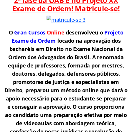
2ª fase da OAB é no Projeto XX
Exame de Ordem! Matricule-se!
O
Gran Cursos
Online
desenvolveu o
Projeto
Exame de Ordem
f
o
cado na aprovação dos
bacharéis em Direito no Exame Nacional da
Ordem dos Advogados do Brasil.
A renomada
equipe de professores, formada por mestres,
doutores, delegados, defensores públicos,
promotores de justiça e especialistas em
Direito, preparou um método online que dará o
apoio necessário para o estudante se preparar
e conseguir a aprovação.
O curso proporciona
ao candidato uma preparação efetiva por meio
de videoaulas com abordagem teórica,
confecção de peças jurídicas e resolução de