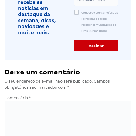
receba as
notícias em
Concordo com a Política de
destaque da
Privacidade e aceito
semana, dicas,
receber comunicações do
novidades e
Gran Cursos Online.
muito mais.
Deixe um comentário
O seu endereço de e-mail não será publicado.
Campos
obrigatórios são marcados com
*
Comentário
*