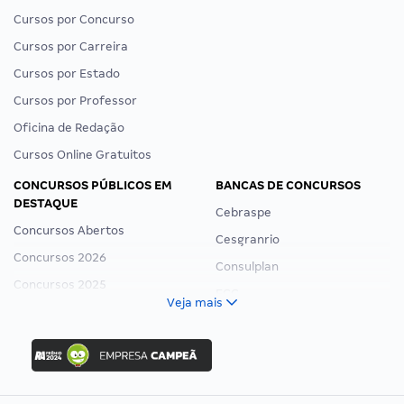
Cursos por Concurso
Cursos por Carreira
Cursos por Estado
Cursos por Professor
Oficina de Redação
Cursos Online Gratuitos
CONCURSOS PÚBLICOS EM
BANCAS DE CONCURSOS
DESTAQUE
Cebraspe
Concursos Abertos
Cesgranrio
Concursos 2026
Consulplan
Concursos 2025
FCC
Veja mais
Concurso Nacional Unificado
FGV
Concurso Ibama
Idecan
Concurso MPU
Selecon
Editais publicados
Uniase