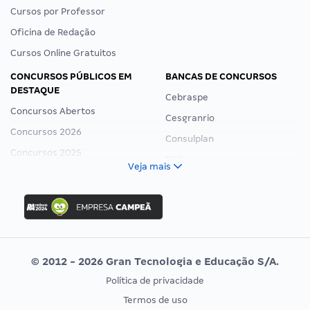
Cursos por Professor
Oficina de Redação
Cursos Online Gratuitos
CONCURSOS PÚBLICOS EM
BANCAS DE CONCURSOS
DESTAQUE
Cebraspe
Concursos Abertos
Cesgranrio
Concursos 2026
Consulplan
Concursos 2025
FCC
Veja mais
Concurso Nacional Unificado
FGV
Concurso Ibama
Idecan
Concurso MPU
Selecon
Editais publicados
Uniase
© 2012 - 2026 Gran Tecnologia e Educação S/A.
Vunesp
Política de privacidade
CONCURSOS POR PROFISSÃO
EXAME DE ORDEM
Termos de uso
Concursos Administrativos
OAB