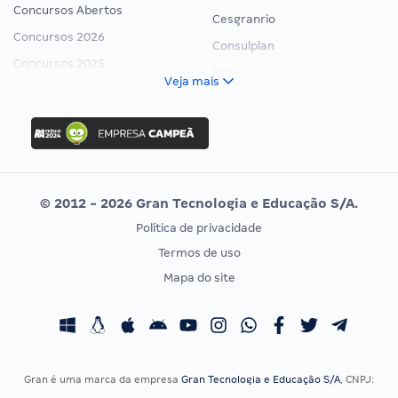
Concursos Abertos
Cesgranrio
Concursos 2026
Consulplan
Concursos 2025
FCC
Veja mais
Concurso Nacional Unificado
FGV
Concurso Ibama
Idecan
Concurso MPU
Selecon
Editais publicados
Uniase
© 2012 - 2026 Gran Tecnologia e Educação S/A.
Vunesp
Política de privacidade
CONCURSOS POR PROFISSÃO
EXAME DE ORDEM
Termos de uso
Concursos Administrativos
OAB
Mapa do site
Concursos Educação
Prova OAB
Concursos Fiscais
Calendário OAB
Concursos Jurídicos
Questões OAB
Concursos Militares
Recursos OAB
Gran é uma marca da empresa
Gran Tecnologia e Educação S/A
, CNPJ:
Concursos Policiais
Exame de Ordem