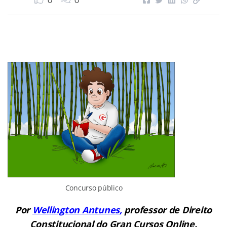
0
0
Concurso público
Por
Wellington Antunes
,
professor de Direito
Constitucional do Gran Cursos Online.