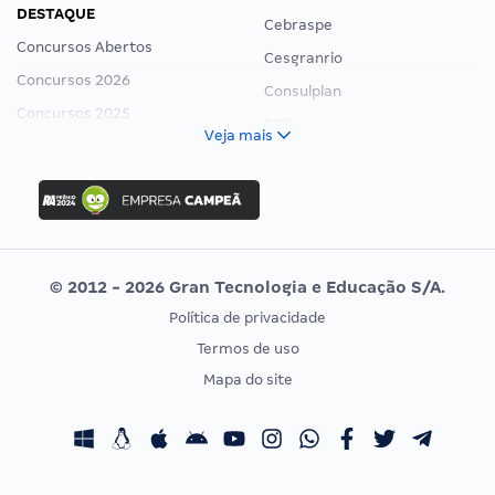
DESTAQUE
Cebraspe
Concursos Abertos
Cesgranrio
Concursos 2026
Consulplan
Concursos 2025
FCC
Veja mais
Concurso Nacional Unificado
FGV
Concurso Ibama
Idecan
Concurso MPU
Selecon
Editais publicados
Uniase
© 2012 - 2026 Gran Tecnologia e Educação S/A.
Vunesp
Política de privacidade
CONCURSOS POR PROFISSÃO
EXAME DE ORDEM
Termos de uso
Concursos Administrativos
OAB
Mapa do site
Concursos Educação
Prova OAB
Concursos Fiscais
Calendário OAB
Concursos Jurídicos
Questões OAB
Concursos Militares
Recursos OAB