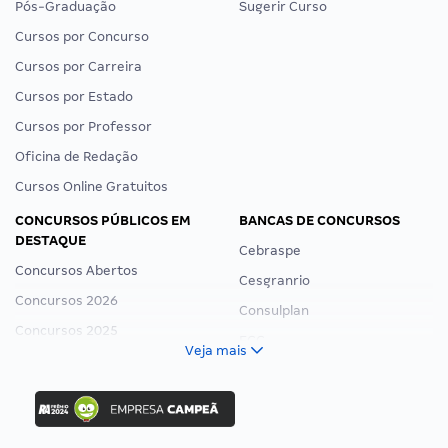
Pós-Graduação
Sugerir Curso
Cursos por Concurso
Cursos por Carreira
Cursos por Estado
Cursos por Professor
Oficina de Redação
Cursos Online Gratuitos
CONCURSOS PÚBLICOS EM
BANCAS DE CONCURSOS
DESTAQUE
Cebraspe
Concursos Abertos
Cesgranrio
Concursos 2026
Consulplan
Concursos 2025
FCC
Veja mais
Concurso Nacional Unificado
FGV
Concurso Ibama
Idecan
Concurso MPU
Selecon