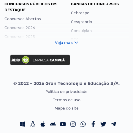
CONCURSOS PÚBLICOS EM
BANCAS DE CONCURSOS
DESTAQUE
Cebraspe
Concursos Abertos
Cesgranrio
Concursos 2026
Consulplan
Concursos 2025
FCC
Veja mais
Concurso Nacional Unificado
FGV
Concurso Ibama
Idecan
Concurso MPU
Selecon
Editais publicados
Uniase
© 2012 - 2026 Gran Tecnologia e Educação S/A.
Vunesp
Política de privacidade
CONCURSOS POR PROFISSÃO
EXAME DE ORDEM
Termos de uso
Concursos Administrativos
OAB
Mapa do site
Concursos Educação
Prova OAB
Concursos Fiscais
Calendário OAB
Concursos Jurídicos
Questões OAB