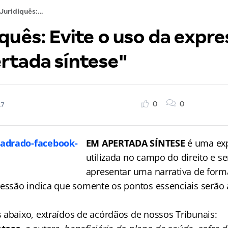
O Juridiquês: Evite o uso da expressão "em apertada síntese"
quês: Evite o uso da expr
rtada síntese"
0
0
17
EM APERTADA SÍNTESE
é uma ex
utilizada no campo do direito e se
apresentar uma narrativa de form
ressão indica que somente os pontos essenciais serão
 abaixo, extraídos de acórdãos de nossos Tribunais: