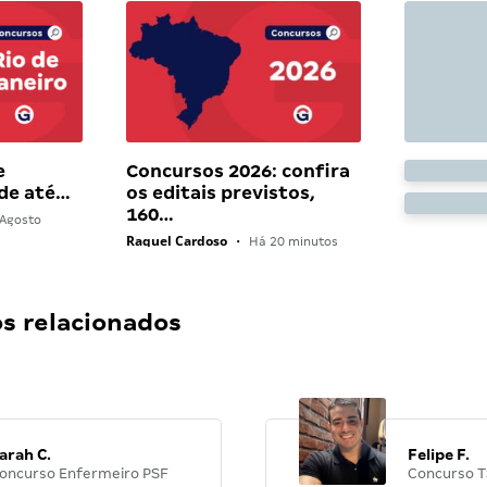
e
Concursos 2026: confira
 de até…
os editais previstos,
160…
Agosto
Raquel Cardoso
•
Há 20 minutos
 relacionados
arah C.
Felipe F.
oncurso Enfermeiro PSF
Concurso T