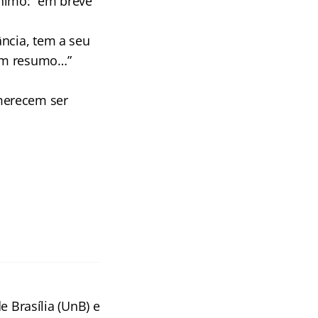
nimo: “em breve
ância, tem a seu
“Em resumo…”
merecem ser
 Brasília (UnB) e