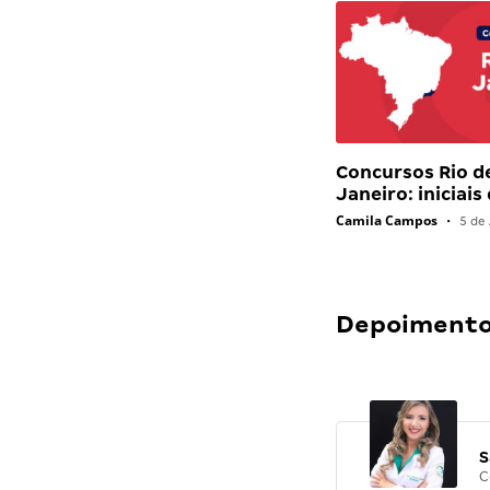
Concursos Rio d
Janeiro: iniciais
Camila Campos
•
5 de 
Depoimentos
S
C