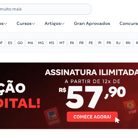
os
Cursos
Artigos
Gran Aprovados
Concurse
DF
ES
GO
MA
MG
MS
MT
PA
PB
PE
PI
PR
RJ
RN
R