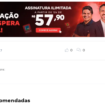
0
0
17
bre:
ecomendadas