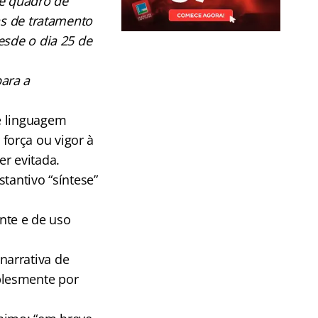
de quadro de
ns de tratamento
esde o dia 25 de
ara a
e linguagem
força ou vigor à
r evitada.
stantivo “síntese”
nte e de uso
narrativa de
plesmente por