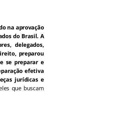
do na aprovação
dos do Brasil.
A
res, delegados,
ireito, preparou
e se preparar e
paração efetiva
ças jurídicas e
ueles que buscam