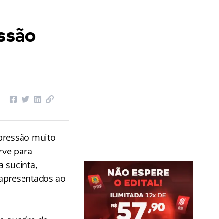
essão
pressão muito
rve para
a sucinta,
 apresentados ao