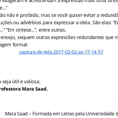
ue exageram e acrescentam à expressão mais uma sinô
se…”
ão não é proibido, mas se você quiser evitar a redund
cuções ou advérbios para expressar a ideia. São elas: 
 “Em síntese…”, entre outras.
o ensejo, sequem outras expressões redundantes que 
uagem formal:
seja útil e valiosa.
rofessora Mara Saad.
Mara Saad – Formada em Letras pela Universidade de