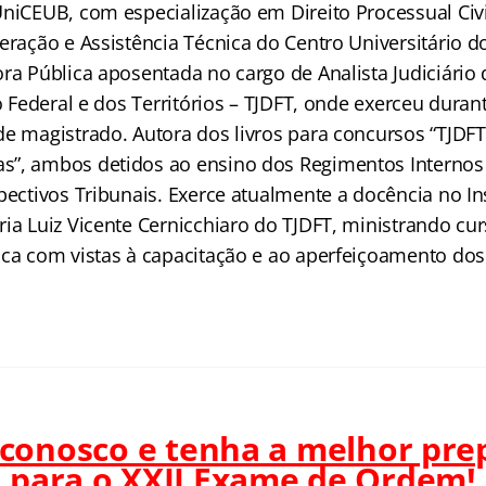
UniCEUB, com especialização em Direito Processual Civi
eração e Assistência Técnica do Centro Universitário do
ra Pública aposentada no cargo de Analista Judiciário 
to Federal e dos Territórios – TJDFT, onde exerceu duran
de magistrado. Autora dos livros para concursos “TJD
”, ambos detidos ao ensino dos Regimentos Internos 
pectivos Tribunais. Exerce atualmente a docência no In
ria Luiz Vicente Cernicchiaro do TJDFT, ministrando cu
ica com vistas à capacitação e ao aperfeiçoamento dos
 conosco e tenha a melhor pre
para o
XXII Exame de Ordem!