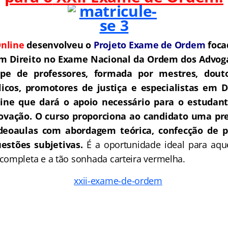
nline
desenvolveu o
Projeto Exame de Ordem
f
o
ca
m Direito no Exame Nacional da Ordem dos Advoga
e de professores, formada por mestres, douto
icos, promotores de justiça e especialistas em D
ne que dará o apoio necessário para o estudant
rovação.
O curso proporciona ao candidato uma pre
deoaulas com abordagem teórica, confecção de pe
estões subjetivas.
É a oportunidade ideal para aq
ompleta e a tão sonhada carteira vermelha.