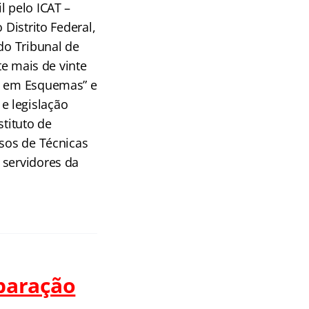
l pelo ICAT –
 Distrito Federal,
do Tribunal de
te mais de vinte
FT em Esquemas” e
e legislação
stituto de
rsos de Técnicas
 servidores da
paração