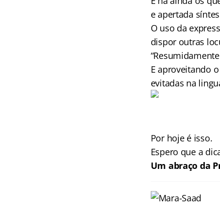
E há ainda os q
e apertada sínte
O uso da express
dispor outras lo
“Resumidamente…”
E aproveitando 
evitadas na ling
Por hoje é isso.
Espero que a dica 
Um abraço da P