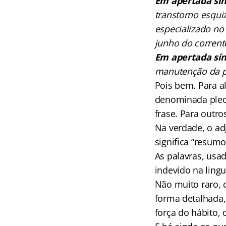
Em apertada sín
transtorno esquiz
especializado no
junho do corrent
Em
apertada
sí
manutenção da pr
Pois bem. Para a
denominada pleon
frase. Para outr
Na verdade, o adj
significa “resumo
As palavras, usa
indevido na ling
Não muito raro, 
forma detalhada
força do hábito, 