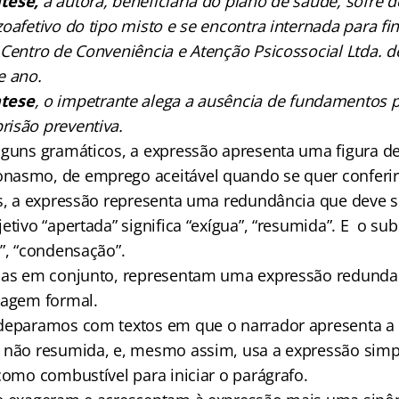
tese,
a autora, beneficiária do plano de saúde, sofre 
oafetivo do tipo misto e se encontra internada para fi
 Centro de Conveniência e Atenção Psicossocial Ltda. d
e ano.
ntese
, o impetrante alega a ausência de fundamentos p
isão preventiva.
lguns gramáticos, a expressão apresenta uma figura d
asmo, de emprego aceitável quando se quer conferir 
os, a expressão representa uma redundância que deve se
etivo “apertada” significa “exígua”, “resumida”. E o sub
”, “condensação”.
das em conjunto, representam uma expressão redunda
uagem formal.
deparamos com textos em que o narrador apresenta a 
, não resumida, e, mesmo assim, usa a expressão sim
como combustível para iniciar o parágrafo.