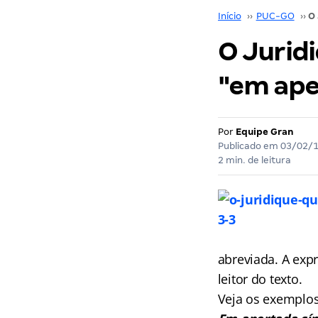
Início
››
PUC-GO
››
O Juridi
"em ape
Por
Equipe Gran
Publicado em
03/02/
2 min. de leitura
abreviada. A exp
leitor do texto.
Veja os exemplos