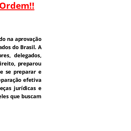
 Ordem!!
do na aprovação
dos do Brasil.
A
res, delegados,
ireito, preparou
e se preparar e
paração efetiva
ças jurídicas e
ueles que buscam