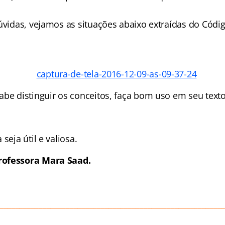
dúvidas, vejamos as situações abaixo extraídas do Códi
be distinguir os conceitos, faça bom uso em seu texto 
seja útil e valiosa.
rofessora Mara Saad.
_________________________________________________________