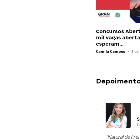
Concursos Abert
mil vagas abert
esperam…
Camila Campos
•
3 de 
Depoimentos
S
C
“Natural de Frei 