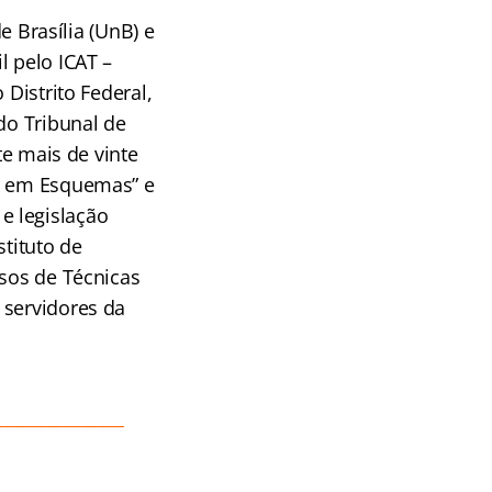
 Brasília (UnB) e
l pelo ICAT –
 Distrito Federal,
do Tribunal de
te mais de vinte
FT em Esquemas” e
e legislação
stituto de
rsos de Técnicas
 servidores da
_______________