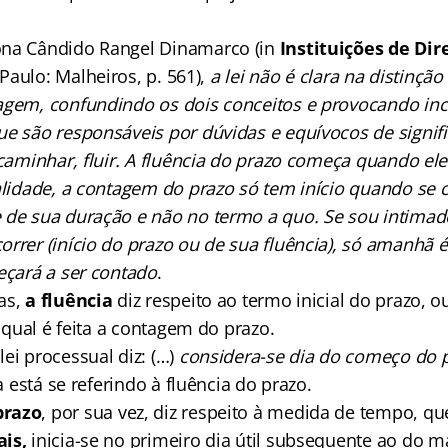
ona Cândido Rangel Dinamarco (in
Instituições de Dir
 Paulo: Malheiros, p. 561),
a lei não é clara na distinção
agem, confundindo os dois conceitos e provocando inc
e são responsáveis por dúvidas e equívocos de signifi
 caminhar, fluir. A fluência do prazo começa quando el
ealidade, a contagem do prazo só tem início quando se 
 de sua duração e não no termo a quo. Se sou intimado
rrer (início do prazo ou de sua fluência), só amanhã é 
eçará a ser contado
.
as,
a fluência
diz respeito ao termo inicial do prazo, o
o qual é feita a contagem do prazo.
ei processual diz: (…)
considera-se dia do começo do p
la está se referindo à fluência do prazo.
prazo
, por sua vez, diz respeito à medida de tempo, q
is,
inicia-se no primeiro dia útil subsequente ao do ma