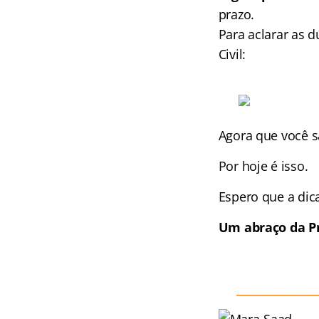
prazo.
Para aclarar as 
Civil:
Agora que você sa
Por hoje é isso.
Espero que a dica 
Um abraço da P
_______________