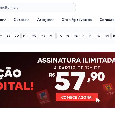
os
Cursos
Artigos
Gran Aprovados
Concurse
DF
ES
GO
MA
MG
MS
MT
PA
PB
PE
PI
PR
RJ
RN
R