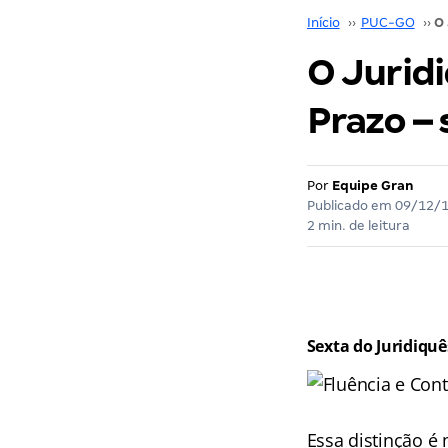
Início
››
PUC-GO
››
O Jurid
Prazo – 
Por
Equipe Gran
Publicado em
09/12/
2 min. de leitura
Sexta do Juridiqu
Essa distinção é