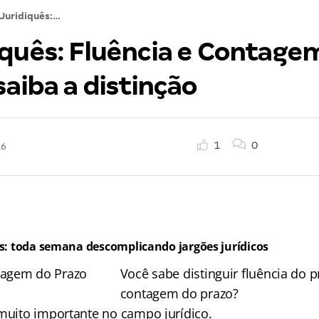
O Juridiquês: Fluência e Contagem do Prazo – saiba a distinção
iquês: Fluência e Contage
saiba a distinção
1
0
16
ês: toda semana descomplicando jargões jurídicos
Você sabe distinguir fluência do 
contagem do prazo?
 muito importante no campo jurídico.