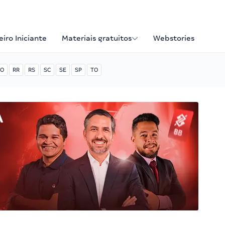
iro Iniciante
Materiais gratuitos
Webstories
O
RR
RS
SC
SE
SP
TO