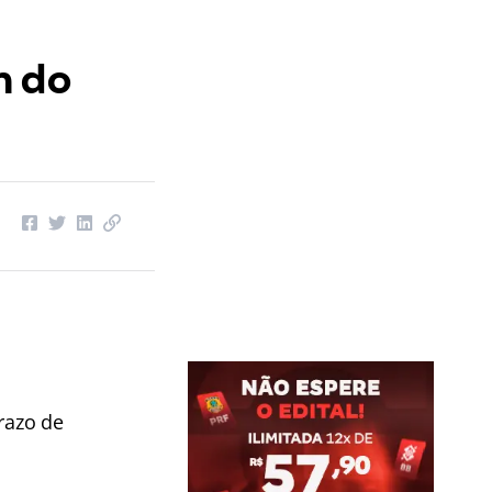
m do
prazo de