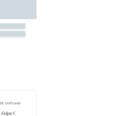
Diana M.
SE Unificado
Concurso SEPLAG CE
 Felipe F.
“Natural de Juazeiro do Norte (CE),