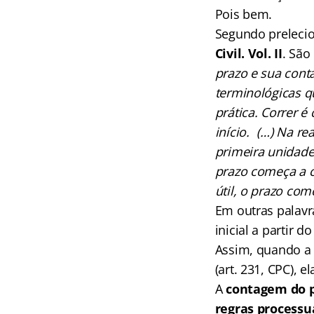
Pois bem.
Segundo preleci
Civil. Vol. II
. São
prazo e sua cont
terminológicas qu
prática. Correr é
início. (…) Na r
primeira unidade
prazo começa a co
útil, o prazo com
Em outras palavr
inicial a partir d
Assim, quando a l
(art. 231, CPC), e
A
contagem do 
regras processua