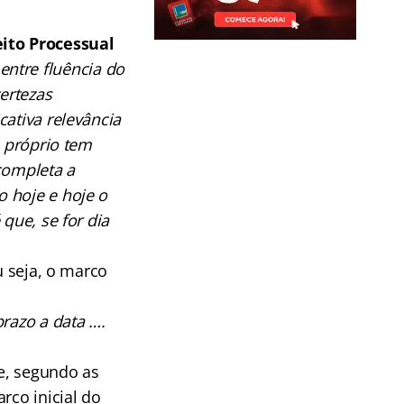
eito Processual
 entre fluência do
ertezas
cativa relevância
e próprio tem
completa a
 hoje e hoje o
que, se for dia
u seja, o marco
razo a data ….
ue, segundo as
rco inicial do