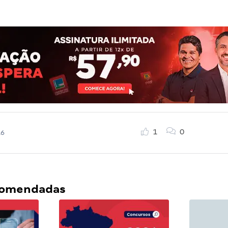
1
0
16
ecomendadas