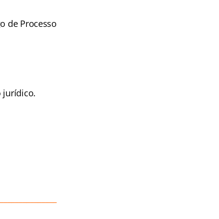
go de Processo
jurídico.
________________