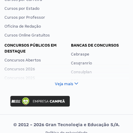
Cursos por Estado
Cursos por Professor
Oficina de Redação
Cursos Online Gratuitos
CONCURSOS PÚBLICOS EM
BANCAS DE CONCURSOS
DESTAQUE
Cebraspe
Concursos Abertos
Cesgranrio
Concursos 2026
Consulplan
Concursos 2025
FCC
Veja mais
Concurso Nacional Unificado
FGV
Concurso Ibama
Idecan
Concurso MPU
Selecon
Editais publicados
Uniase
© 2012 - 2026 Gran Tecnologia e Educação S/A.
Vunesp
Política de privacidade