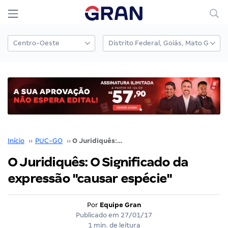
Início
››
PUC-GO
››
O Juridiquês: O Significado da expressão "causar espécie"
O Juridiquês: O Significado da
expressão "causar espécie"
Por
Equipe Gran
Publicado em
27/01/17
1 min. de leitura