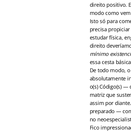
direito positivo
modo como vem s
Isto só para com
precisa propicia
estudar física, 
direito deveríamo
mínimo existencia
essa cesta básica
De todo modo, o e
absolutamente inú
o(s) Código(s) —
matriz que susten
assim por diante
preparado — com 
no neoespecialist
Fico impressiona