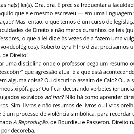
as na(s) lei(s). Ora, ora. E precisa frequentar a faculda
 aquilo que ele mesmo escreveu — em uma linguagem 
slação? Mas, então, o que temos é um curso de legislaç
aculdades de Direito e não meros cursinhos de leis (qu
essores, o que a lei diz e às vezes dela fazem uma vul
ivo-ideológicos). Roberto Lyra Filho dizia: precisamos
 de Direito!
ar uma disciplina onde o professor pega um resumo ou
“descobrir” que agressão atual é a que está acontecen
 em alguma coisa? Ou discutir o assalto de Caio? Ou a 
eos xipófagos? Ou ficar decorando verbetes (enuncia
julgados extraídos
ad hoc
? Não há como aprender dire
ros. Sim, livros e não resumos de livros ou livros orel
e é um processo de violência simbólica, para recordar
amado
A Reprodução
, de Bourdieu e Passeron. Direito 
m por decoreba.