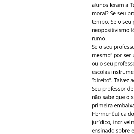
alunos leram a T
moral? Se seu pr
tempo. Se o seu p
neopositivismo l
rumo.
Se o seu profess
mesmo” por ser u
ou o seu profess
escolas instrume
“direito”. Talvez
Seu professor de 
não sabe que o s
primeira embaixa
Hermenêutica do 
jurídico, incrive
ensinado sobre e