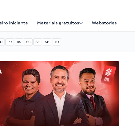
iro Iniciante
Materiais gratuitos
Webstories
O
RR
RS
SC
SE
SP
TO