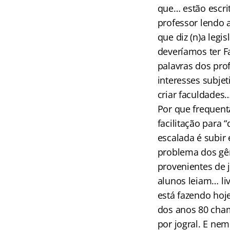
que… estão escrit
professor lendo
que diz (n)a legi
deveríamos ter F
palavras dos prof
interesses subjet
criar faculdades…
Por que frequent
facilitação para 
escalada é subir
problema dos gêm
provenientes de 
alunos leiam… liv
está fazendo hoj
dos anos 80 ch
por jogral. E ne