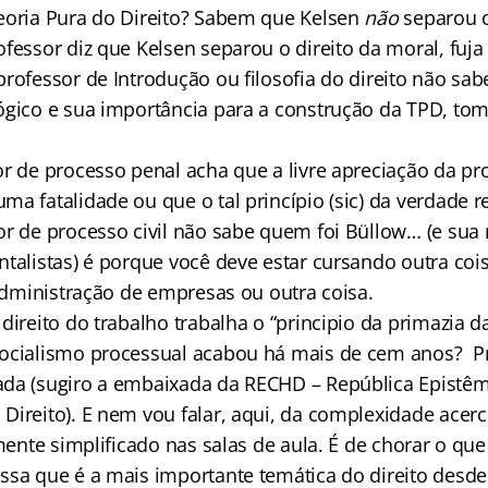
eoria Pura do Direito? Sabem que Kelsen
não
separou o
ofessor diz que Kelsen separou o direito da moral, fuj
rofessor de Introdução ou filosofia do direito não sab
ógico e sua importância para a construção da TPD, t
or de processo penal acha que a livre apreciação da pr
ma fatalidade ou que o tal princípio (sic) da verdade 
or de processo civil não sabe quem foi Büllow… (e sua
ntalistas) é porque você deve estar cursando outra coi
 administração de empresas ou outra coisa.
direito do trabalho trabalha o “principio da primazia da
ocialismo processual acabou há mais de cem anos? Pr
da (sugiro a embaixada da RECHD – República Epistêmi
Direito). E nem vou falar, aqui, da complexidade acerc
lmente simplificado nas salas de aula. É de chorar o q
ssa que é a mais importante temática do direito desde 