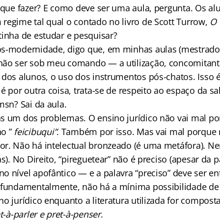
O que fazer? E como deve ser uma aula, pergunta. Os a
regime tal qual o contado no livro de Scott Turrow,
O 
tinha de estudar e pesquisar?
ós-modernidade, digo que, em minhas aulas (mestrado
ão ser sob meu comando — a utilização, concomitant
 dos alunos, o uso dos instrumentos pós-chatos. Isso é
é por outra coisa, trata-se de respeito ao espaço da sa
msn? Sai da aula.
s um dos problemas. O ensino jurídico não vai mal po
no ”
feicibuqui”
. Também por isso. Mas vai mal porque
r. Não há intelectual bronzeado (é uma metáfora). Nem
as). No Direito, “pireguetear” não é preciso (apesar da p
o nível apofântico — e a palavra “preciso” deve ser e
, fundamentalmente, não há a mínima possibilidade d
no jurídico enquanto a literatura utilizada for compos
et-à-parler e pret-à-penser
.