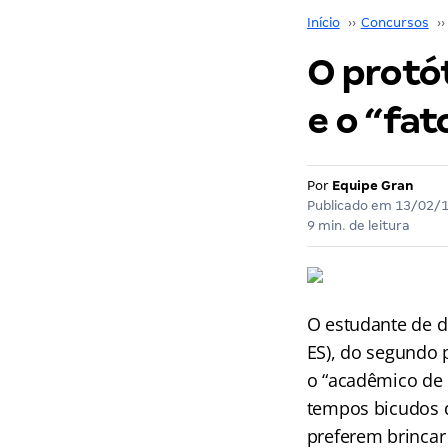
Início
››
Concursos
››
O protót
e o “fat
Por
Equipe Gran
Publicado em
13/02/
9 min. de leitura
O estudante de d
ES), do segundo 
o “acadêmico de 
tempos bicudos 
preferem brincar