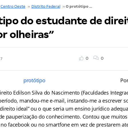
Centro Oeste
››
Distrito Federal
››
O protótipo do estudante de direito ideal e o “fator olheiras”
ipo do estudante de direi
or olheiras”
0
0
17
Por
ireito Edilson Silva do Nascimento (Faculdades Integra
período, mandou-me e-mail, instando-me a escrever s
direito ideal” ou o que seria um ensino jurídico adequ
de pauperização do conhecimento. Contou que muitos 
 no facebook ou no smartfone em vez de prestarem at