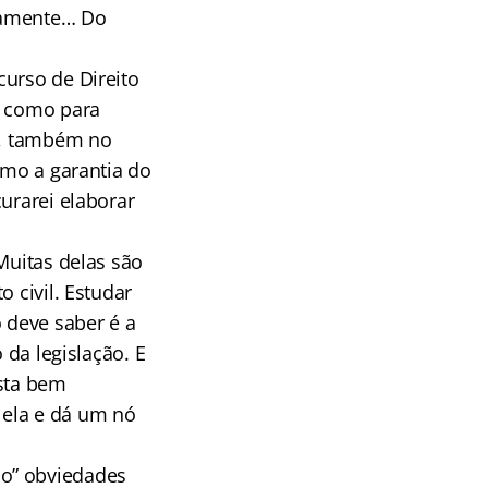
icamente… Do
curso de Direito
m como para
ar, também no
omo a garantia do
urarei elaborar
Muitas delas são
 civil. Estudar
 deve saber é a
 da legislação. E
ista bem
 ela e dá um nó
do” obviedades