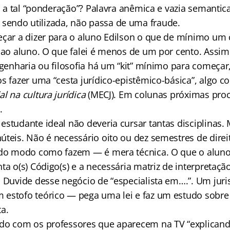
. E a tal “ponderação”? Palavra anêmica e vazia semant
endo utilizada, não passa de uma fraude.
eçar a dizer para o aluno Edilson o que de mínimo um 
r ao aluno. O que falei é menos de um por cento. Assi
engenharia ou filosofia há um “kit” mínimo para começ
s fazer uma “cesta jurídico-epistêmico-básica”, algo c
l na cultura jurídica
(MECJ). Em colunas próximas proc
.
studante ideal não deveria cursar tantas disciplinas. 
teis. Não é necessário oito ou dez semestres de direito
 do modo como fazem — é mera técnica. O que o aluno
ta o(s) Código(s) e a necessária matriz de interpretação
. Duvide desse negócio de “especialista em….”. Um jur
estofo teórico — pega uma lei e faz um estudo sobre
a.
do com os professores que aparecem na TV “explican