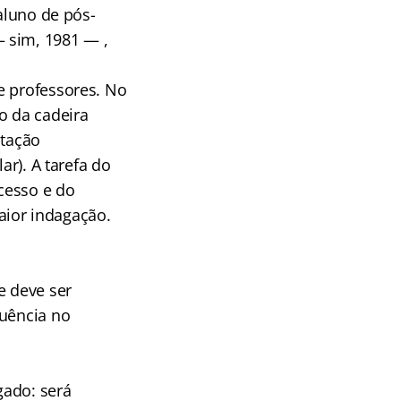
 aluno de pós-
 sim, 1981 — ,
e professores. No
o da cadeira
itação
ar). A tarefa do
cesso e do
maior indagação.
e deve ser
luência no
gado: será