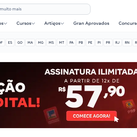
os
Cursos
Artigos
Gran Aprovados
Concurse
DF
ES
GO
MA
MG
MS
MT
PA
PB
PE
PI
PR
RJ
RN
R