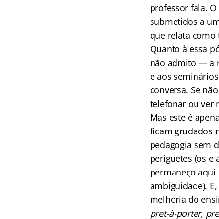
professor fala. 
submetidos a um 
que relata como 
Quanto à essa p
não admito — a n
e aos seminários
conversa. Se não 
telefonar ou ver 
Mas este é apena
ficam grudados 
pedagogia sem do
periguetes (os e 
permaneço aqui n
ambiguidade). E
melhoria do ensi
pret-à-porter, pr