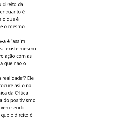
 direito da
a enquanto é
e o que é
ome o mesmo
ova é “assim
real existe mesmo
 relação com as
sa que não o
 realidade”? Ele
ocure asilo na
ca da Crítica
a do positivismo
ue vem sendo
que o direito é