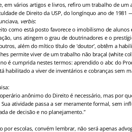
, em vários artigos e livros, refiro um trabalho de um
uldade de Direito da USP, do longínquo ano de 1981 —
unciava,
verbis
:
eito como está posto favorece o imobilismo de alunos 
ação, uns atingem o grau de doutrinadores e o prestígi
 outros, além do mítico título de ‘doutor’, obtêm a habil
lhes permite viver de um trabalho não braçal (white coll
uno é cumprida nestes termos: aprendido o abc do Pro
 está habilitado a viver de inventários e cobranças sem 
isa:
e operário anônimo do Direito é necessário, mas por qu
] Sua atividade passa a ser meramente formal, sem inf
da de decisão e no planejamento.”
do por escolas, convém lembrar, não será apenas advo