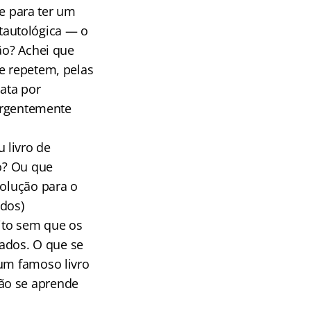
de para ter um
tautológica — o
ão? Achei que
e repetem, pelas
gata por
 urgentemente
 livro de
do? Ou que
solução para o
dos)
ito sem que os
hados. O que se
 um famoso livro
não se aprende