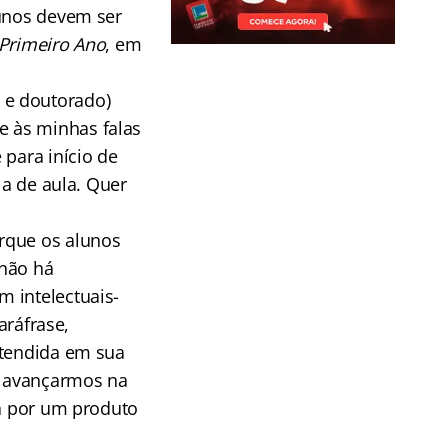
lunos devem ser
Primeiro Ano
, em
 e doutorado)
e às minhas falas
 para início de
la de aula. Quer
rque os alunos
 não há
 intelectuais-
aráfrase,
ntendida em sua
e avançarmos na
ta por um produto