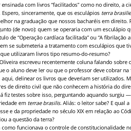
 ensinada com livros “facilitados” como no direito, a ci
. Espero, sinceramente, que os esculápios
terra brasili
hor na graduação que nossos bacharéis em direito. P
unto (de novo): quem se operaria com um esculápio qu
tulo de “Operação cardíaca facilitada” ou “A fibrilação a
uem se submeteria a tratamento com esculápios que t
que utilizaram livros tipo resumo-do-resumo?
Oliveira escreveu recentemente coluna falando sobre 
ue o aluno deve ler ou que o professor deve cobrar na
 aqui, delinear os livros que deveriam ser utilizados. M
es de direito civil que não conhecem a história do dire
Já fiz testes sobre isso, perguntando aquando surgiu —
priedade em
terrae brasilis
. Aliás: o leitor sabe? E qual 
sse e da propriedade no século XIX em relação ao Cód
iou a questão da terra?
como funcionava o controle de constitucionalidade n