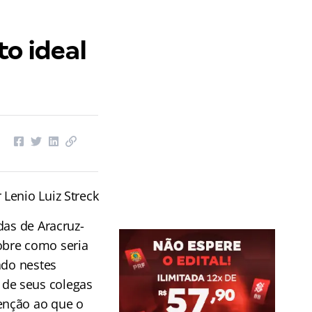
to ideal
 Lenio Luiz Streck
das de Aracruz-
obre como seria
ado nestes
de seus colegas
enção ao que o