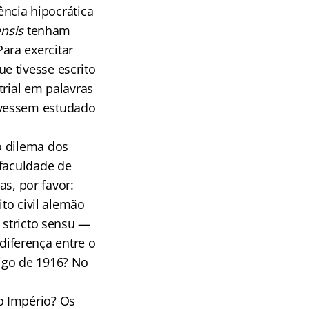
ência hipocrática
ensis
tenham
ara exercitar
e tivesse escrito
trial em palavras
ivessem estudado
o dilema dos
 faculdade de
as, por favor:
ito civil alemão
 stricto sensu —
a diferença entre o
igo de 1916? No
o Império? Os