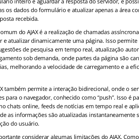
lário inteiro e aguardar a resposta do servidor, é possí
as os dados do formulário e atualizar apenas a área c
posta recebida.
comum do AJAX é a realização de chamadas assíncrona
r e atualizar dinamicamente uma página. Isso permite 
gestões de pesquisa em tempo real, atualização auto
egamento sob demanda, onde partes da página são ca
as, melhorando a velocidade de carregamento e a efici
AX também permite a interação bidirecional, onde o se
ões para o navegador, conhecido como “push”. Isso é p
o chats online, feeds de notícias em tempo real e apli
nde as informações são atualizadas instantaneamente 
ção do usuário.
portante considerar algumas limitações do AJAX. Como 