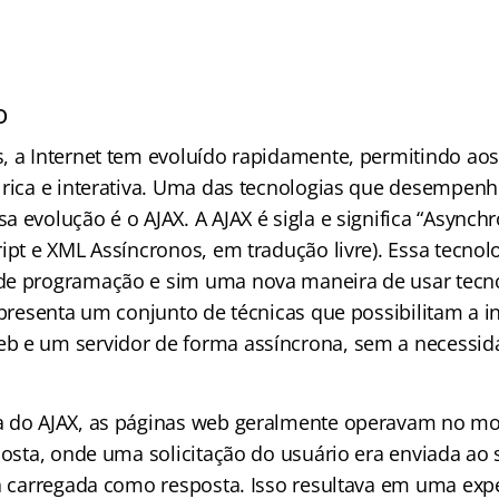
o
, a Internet tem evoluído rapidamente, permitindo ao
 rica e interativa. Uma das tecnologias que desempen
 evolução é o AJAX. A AJAX é sigla e significa “Asynch
ript e XML Assíncronos, em tradução livre). Essa tecn
de programação e sim uma nova maneira de usar tecno
epresenta um conjunto de técnicas que possibilitam a i
 e um servidor de forma assíncrona, sem a necessida
a do AJAX, as páginas web geralmente operavam no m
sposta, onde uma solicitação do usuário era enviada ao
ra carregada como resposta. Isso resultava em uma exp