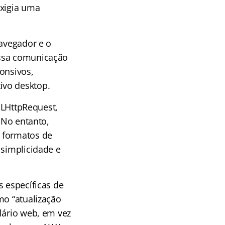
exigia uma
navegador e o
Essa comunicação
onsivos,
ivo desktop.
XMLHttpRequest,
 No entanto,
 formatos de
 simplicidade e
s específicas de
mo “atualização
lário web, em vez