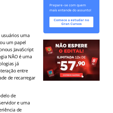
Prepare-se com quem
mais entende do assunto!
Comece a estudar no
Gran Cursos
s usuários uma
hou um papel
ronous JavaScript
ologia NÃO é uma
logias já
nteração entre
de de recarregar
odelo de
 servidor e uma
eriência de