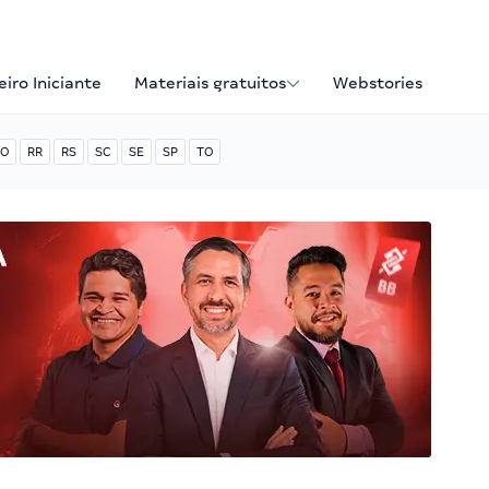
iro Iniciante
Materiais gratuitos
Webstories
O
RR
RS
SC
SE
SP
TO