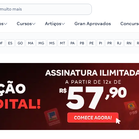
os
Cursos
Artigos
Gran Aprovados
Concurse
DF
ES
GO
MA
MG
MS
MT
PA
PB
PE
PI
PR
RJ
RN
R