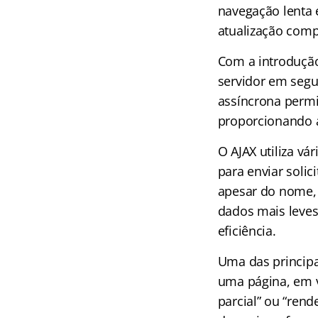
navegação lenta 
atualização comp
Com a introdução
servidor em segu
assíncrona permi
proporcionando a
O AJAX utiliza vá
para enviar solic
apesar do nome, 
dados mais leves
eficiência.
Uma das principa
uma página, em v
parcial” ou “ren