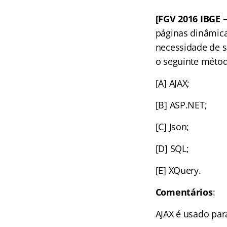
[FGV 2016 IBGE 
páginas dinâmica
necessidade de s
o seguinte méto
[A] AJAX;
[B] ASP.NET;
[C] Json;
[D] SQL;
[E] XQuery.
Comentários
:
AJAX é usado par