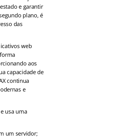
estado e garantir
 segundo plano, é
resso das
licativos web
 forma
orcionando aos
sua capacidade de
JAX continua
modernas e
t e usa uma
om um servidor;