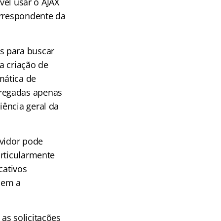
vel usar o AJAX
orrespondente da
s para buscar
a criação de
mática de
rregadas apenas
ência geral da
rvidor pode
articularmente
cativos
sem a
as solicitações