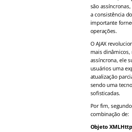
são assíncronas,
a consistência d
importante forne
operações.
O AJAX revolucio
mais dinâmicos, 
assíncrona, ele 
usuários uma exp
atualização parci
sendo uma tecno
sofisticadas.
Por fim, segundo
combinação de:
Objeto XMLHtt