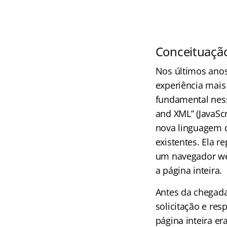
Conceituaçã
Nos últimos anos
experiência mais
fundamental nessa
and XML” (JavaSc
nova linguagem 
existentes. Ela r
um navegador web
a página inteira.
Antes da chegad
solicitação e re
página inteira e